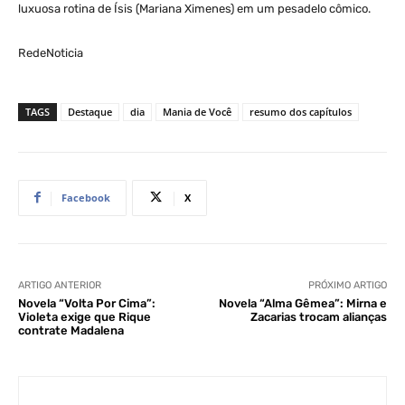
luxuosa rotina de Ísis (Mariana Ximenes) em um pesadelo cômico.
RedeNoticia
TAGS
Destaque
dia
Mania de Você
resumo dos capítulos
Facebook
X
ARTIGO ANTERIOR
PRÓXIMO ARTIGO
Novela “Volta Por Cima”:
Novela “Alma Gêmea”: Mirna e
Violeta exige que Rique
Zacarias trocam alianças
contrate Madalena