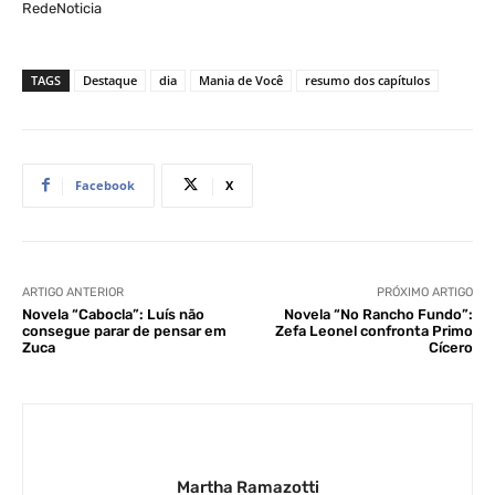
RedeNoticia
TAGS
Destaque
dia
Mania de Você
resumo dos capítulos
Facebook
X
ARTIGO ANTERIOR
PRÓXIMO ARTIGO
Novela “Cabocla”: Luís não
Novela “No Rancho Fundo”:
consegue parar de pensar em
Zefa Leonel confronta Primo
Zuca
Cícero
Martha Ramazotti