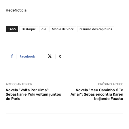
RedeNoticia
TAGS
Destaque
dia
Mania de Você
resumo dos capítulos
Facebook
X
ARTIGO ANTERIOR
PRÓXIMO ARTIGO
Novela “Volta Por Cima”:
Novela “Meu Caminho é Te
Sebastian e Yuki voltam juntos
Amar”: Sebas encontra Karen
de Paris
beijando Fausto