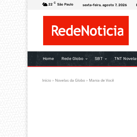
C
22
São Paulo
sexta-feira, agosto 7, 2026
Home
Rede Globo
SBT
TNT Novela
Início
Novelas da Globo
Mania de Você