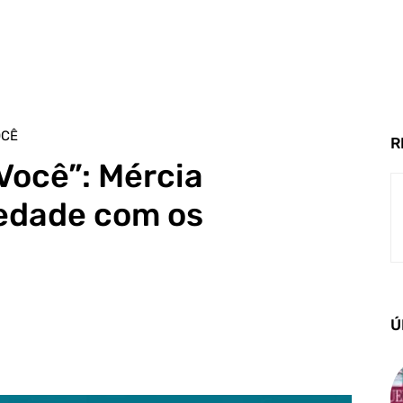
OCÊ
R
Você”: Mércia
iedade com os
Ú