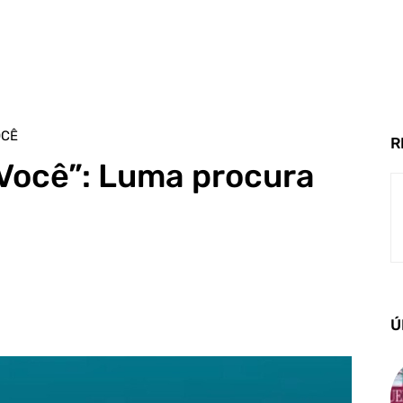
OCÊ
R
 Você”: Luma procura
Ú