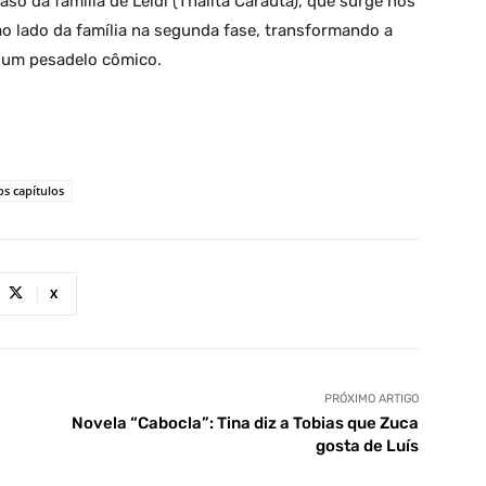
aso da família de Leidi (Thalita Carauta), que surge nos
ao lado da família na segunda fase, transformando a
m um pesadelo cômico.
s capítulos
X
PRÓXIMO ARTIGO
Novela “Cabocla”: Tina diz a Tobias que Zuca
gosta de Luís