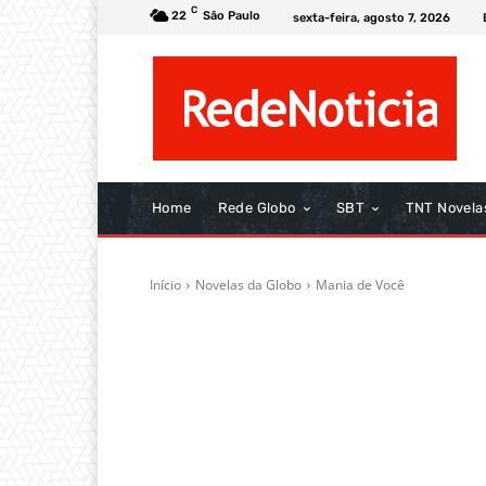
C
22
São Paulo
sexta-feira, agosto 7, 2026
Home
Rede Globo
SBT
TNT Novela
Início
Novelas da Globo
Mania de Você