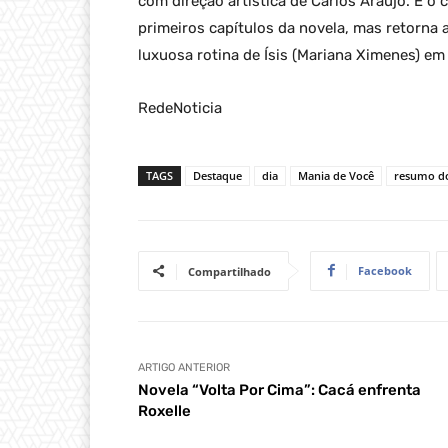
com direção artística de Carlos Araujo. É o c
primeiros capítulos da novela, mas retorna 
luxuosa rotina de Ísis (Mariana Ximenes) e
RedeNoticia
TAGS
Destaque
dia
Mania de Você
resumo do
Facebook
Compartilhado
ARTIGO ANTERIOR
Novela “Volta Por Cima”: Cacá enfrenta
Roxelle