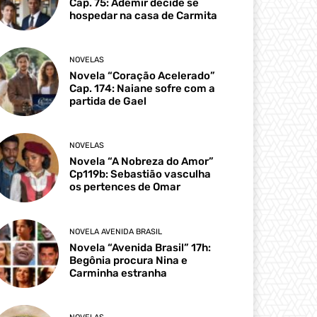
Cap. 75: Ademir decide se
hospedar na casa de Carmita
NOVELAS
Novela “Coração Acelerado”
Cap. 174: Naiane sofre com a
partida de Gael
NOVELAS
Novela “A Nobreza do Amor”
Cp119b: Sebastião vasculha
os pertences de Omar
NOVELA AVENIDA BRASIL
Novela “Avenida Brasil” 17h:
Begônia procura Nina e
Carminha estranha