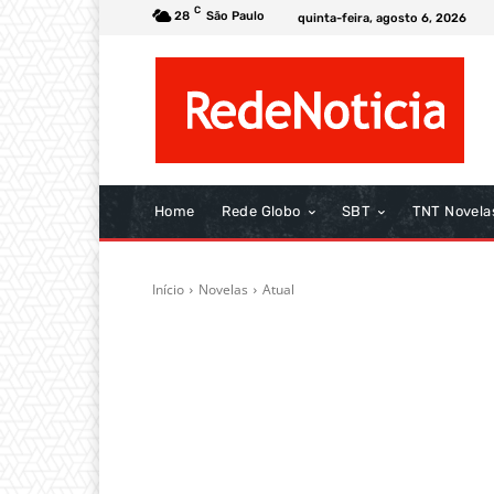
C
28
São Paulo
quinta-feira, agosto 6, 2026
Home
Rede Globo
SBT
TNT Novela
Início
Novelas
Atual