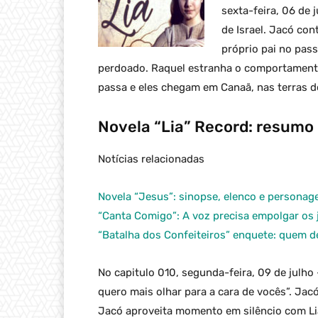
sexta-feira, 06 de
de Israel. Jacó co
próprio pai no pas
perdoado. Raquel estranha o comportamento
passa e eles chegam em Canaã, nas terras d
Novela “Lia” Record: resumo
Notícias relacionadas
Novela “Jesus”: sinopse, elenco e personag
“Canta Comigo”: A voz precisa empolgar os 
“Batalha dos Confeiteiros” enquete: quem d
No capitulo 010, segunda-feira, 09 de julho
quero mais olhar para a cara de vocês”. Jac
Jacó aproveita momento em silêncio com Lia 