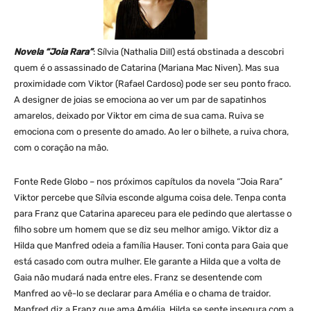
Novela “Joia Rara”
: Sílvia (Nathalia Dill) está obstinada a descobri
quem é o assassinado de Catarina (Mariana Mac Niven). Mas sua
proximidade com Viktor (Rafael Cardoso) pode ser seu ponto fraco.
A designer de joias se emociona ao ver um par de sapatinhos
amarelos, deixado por Viktor em cima de sua cama. Ruiva se
emociona com o presente do amado. Ao ler o bilhete, a ruiva chora,
com o coração na mão.
Fonte Rede Globo – nos próximos capítulos da novela “Joia Rara”
Viktor percebe que Sílvia esconde alguma coisa dele. Tenpa conta
para Franz que Catarina apareceu para ele pedindo que alertasse o
filho sobre um homem que se diz seu melhor amigo. Viktor diz a
Hilda que Manfred odeia a família Hauser. Toni conta para Gaia que
está casado com outra mulher. Ele garante a Hilda que a volta de
Gaia não mudará nada entre eles. Franz se desentende com
Manfred ao vê-lo se declarar para Amélia e o chama de traidor.
Manfred diz a Franz que ama Amélia. Hilda se sente insegura com a