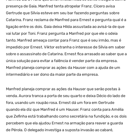
presença de Gaia. Manfred tenta atropelar Franz. Cícero avisa
Gertrude que Sílvia esteve em seu bar fazendo perguntas sobre
Catarina. Franz reclama de Manfred para Ernest e pergunta qual é a
ligação entre os dois. Gaia deixa Hilda assustada ao avisá-la de que
vai lutar por Toni. Franz pergunta a Manfred por que ele o odeia
tanto. Manfred ameaça contar para Franz que é seu irmão, mas é
impedido por Ernest. Viktor estranha o interesse de Sílvia em saber
sobre o assassinato de Catarina. Ernest fica arrasado ao saber que a
única solução para evitar a falência é vender parte da empresa.
Manfred planeja comprar as ações da Hauser com a ajuda de um
intermediário e ser dono da maior parte da empresa.
Manfred planeja comprar as ações da Hauser que serão postas à
venda. Aurora tranca a porta de seu quarto e deixa Décio do lado de
fora, usando um roupão rosa. Ernest dá um fora em Gertrude
quando ela diz que Manfred é um Hauser. Franz conta para Amélia
que Zefinha está trabalhando como secretária na fundição, e os dois
percebem que ela ajudou Ernest na armação para reaver a guarda
de Pérola. O delegado investiga a suposta invasão ao cabaré,