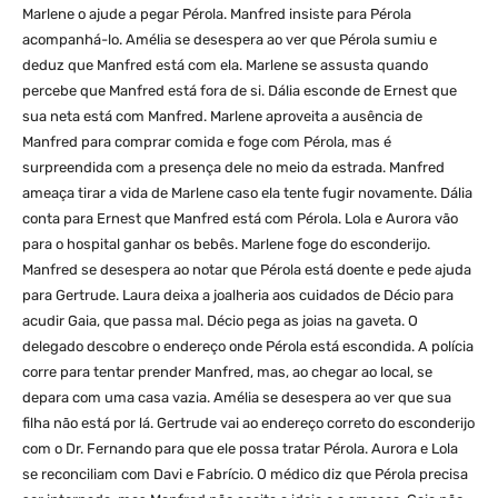
Marlene o ajude a pegar Pérola. Manfred insiste para Pérola
acompanhá-lo. Amélia se desespera ao ver que Pérola sumiu e
deduz que Manfred está com ela. Marlene se assusta quando
percebe que Manfred está fora de si. Dália esconde de Ernest que
sua neta está com Manfred. Marlene aproveita a ausência de
Manfred para comprar comida e foge com Pérola, mas é
surpreendida com a presença dele no meio da estrada. Manfred
ameaça tirar a vida de Marlene caso ela tente fugir novamente. Dália
conta para Ernest que Manfred está com Pérola. Lola e Aurora vão
para o hospital ganhar os bebês. Marlene foge do esconderijo.
Manfred se desespera ao notar que Pérola está doente e pede ajuda
para Gertrude. Laura deixa a joalheria aos cuidados de Décio para
acudir Gaia, que passa mal. Décio pega as joias na gaveta. O
delegado descobre o endereço onde Pérola está escondida. A polícia
corre para tentar prender Manfred, mas, ao chegar ao local, se
depara com uma casa vazia. Amélia se desespera ao ver que sua
filha não está por lá. Gertrude vai ao endereço correto do esconderijo
com o Dr. Fernando para que ele possa tratar Pérola. Aurora e Lola
se reconciliam com Davi e Fabrício. O médico diz que Pérola precisa