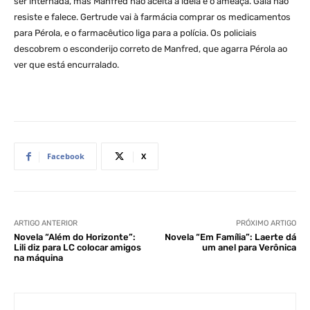
ser internada, mas Manfred não aceita a ideia e o ameaça. Gaia não
resiste e falece. Gertrude vai à farmácia comprar os medicamentos
para Pérola, e o farmacêutico liga para a polícia. Os policiais
descobrem o esconderijo correto de Manfred, que agarra Pérola ao
ver que está encurralado.
Facebook
X
ARTIGO ANTERIOR
PRÓXIMO ARTIGO
Novela “Além do Horizonte”:
Novela “Em Família”: Laerte dá
Lili diz para LC colocar amigos
um anel para Verônica
na máquina