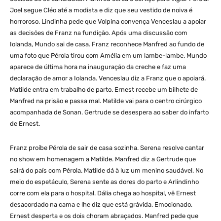
Joel segue Cléo até a modista e diz que seu vestido de noiva é
horroroso. Lindinha pede que Volpina convença Venceslau a apoiar
as decisões de Franz na fundição. Após uma discussão com
Iolanda, Mundo sai de casa. Franz reconhece Manfred ao fundo de
uma foto que Pérola tirou com Amélia em um lambe-lambe. Mundo
aparece de última hora na inauguração da creche e faz uma
declaração de amor a Iolanda. Venceslau diz a Franz que o apoiará.
Matilde entra em trabalho de parto. Ernest recebe um bilhete de
Manfred na prisão e passa mal. Matilde vai para o centro cirúrgico
acompanhada de Sonan. Gertrude se desespera ao saber do infarto
de Ernest.
Franz proíbe Pérola de sair de casa sozinha. Serena resolve cantar
no show em homenagem a Matilde. Manfred diz a Gertrude que
sairá do país com Pérola. Matilde dá à luz um menino saudável. No
meio do espetáculo, Serena sente as dores do parto e Arlindinho
corre com ela para o hospital. Dália chega ao hospital, vê Ernest
desacordado na cama e lhe diz que está grávida. Emocionado,
Ernest desperta e os dois choram abraçados. Manfred pede que