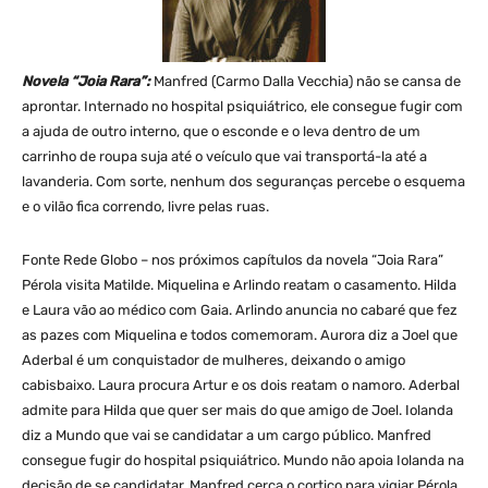
Novela “Joia Rara”:
Manfred (Carmo Dalla Vecchia) não se cansa de
aprontar. Internado no hospital psiquiátrico, ele consegue fugir com
a ajuda de outro interno, que o esconde e o leva dentro de um
carrinho de roupa suja até o veículo que vai transportá-la até a
lavanderia. Com sorte, nenhum dos seguranças percebe o esquema
e o vilão fica correndo, livre pelas ruas.
Fonte Rede Globo – nos próximos capítulos da novela “Joia Rara”
Pérola visita Matilde. Miquelina e Arlindo reatam o casamento. Hilda
e Laura vão ao médico com Gaia. Arlindo anuncia no cabaré que fez
as pazes com Miquelina e todos comemoram. Aurora diz a Joel que
Aderbal é um conquistador de mulheres, deixando o amigo
cabisbaixo. Laura procura Artur e os dois reatam o namoro. Aderbal
admite para Hilda que quer ser mais do que amigo de Joel. Iolanda
diz a Mundo que vai se candidatar a um cargo público. Manfred
consegue fugir do hospital psiquiátrico. Mundo não apoia Iolanda na
decisão de se candidatar. Manfred cerca o cortiço para vigiar Pérola.