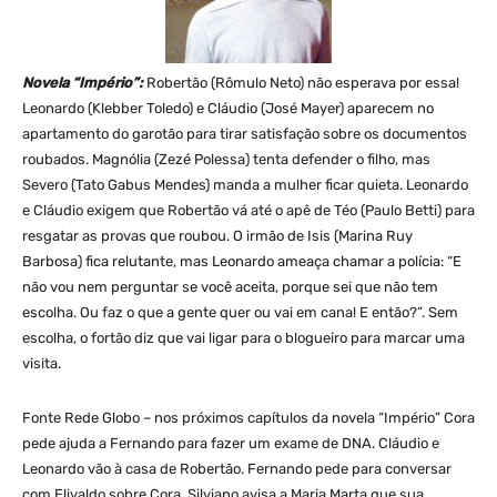
Novela “Império”:
Robertão (Rômulo Neto) não esperava por essa!
Leonardo (Klebber Toledo) e Cláudio (José Mayer) aparecem no
apartamento do garotão para tirar satisfação sobre os documentos
roubados. Magnólia (Zezé Polessa) tenta defender o filho, mas
Severo (Tato Gabus Mendes) manda a mulher ficar quieta. Leonardo
e Cláudio exigem que Robertão vá até o apê de Téo (Paulo Betti) para
resgatar as provas que roubou. O irmão de Isis (Marina Ruy
Barbosa) fica relutante, mas Leonardo ameaça chamar a polícia: “E
não vou nem perguntar se você aceita, porque sei que não tem
escolha. Ou faz o que a gente quer ou vai em cana! E então?”. Sem
escolha, o fortão diz que vai ligar para o blogueiro para marcar uma
visita.
Fonte Rede Globo – nos próximos capítulos da novela “Império” Cora
pede ajuda a Fernando para fazer um exame de DNA. Cláudio e
Leonardo vão à casa de Robertão. Fernando pede para conversar
com Elivaldo sobre Cora. Silviano avisa a Maria Marta que sua