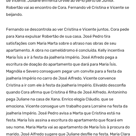
de Vicente. Juliane enfrenta Orville ao vê-lo perto de Júnior.
Robertão vai ao encontro de Cora. Fernando vê Cristina e Vicente se
beijando.
Fernando se descontrola ao ver Cristina e Vicente juntos. Cora pede
para Xana expulsar Robertão de sua casa. José Pedro tira
satisfações com Maria Marta sobre o atraso nas obras de seu
apartamento. A obra no camelódromo é concluída. Kelly incentiva
Maria Ísis a ir à festa da joalheria Império. José Alfredo pega a
escritura de doação do apartamento que dará para Maria Ísis.
Magnólia e Severo conseguem pegar um convite para a festa da
joalheria Império no carro de José Alfredo. Vicente convence
Cristina a ir com ele à festa da joalheria Império. Elivaldo desconfia
quando Cora afirma que Cristina é filha de José Alfredo. Antoninho
pega Juliane na casa de Xana. Enrico elogia Cláudio, que se
emociona. Vicente consegue um trabalho para Lorraine na festa da
joalheria Império. José Pedro avisa a Marta que Cristina está na
festa. Maria Ísis assina a escritura do apartamento que ficará em
seu nome. Maria Marta vai ao apartamento de Maria Ísis à procura do
marido. José Alfredo sugere que Juliane desfile na festa. Maria Clara