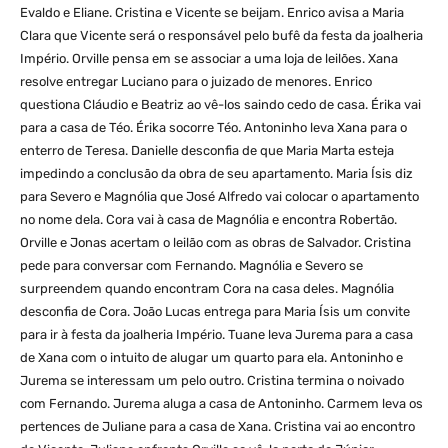
Evaldo e Eliane. Cristina e Vicente se beijam. Enrico avisa a Maria
Clara que Vicente será o responsável pelo bufê da festa da joalheria
Império. Orville pensa em se associar a uma loja de leilões. Xana
resolve entregar Luciano para o juizado de menores. Enrico
questiona Cláudio e Beatriz ao vê-los saindo cedo de casa. Érika vai
para a casa de Téo. Érika socorre Téo. Antoninho leva Xana para o
enterro de Teresa. Danielle desconfia de que Maria Marta esteja
impedindo a conclusão da obra de seu apartamento. Maria Ísis diz
para Severo e Magnólia que José Alfredo vai colocar o apartamento
no nome dela. Cora vai à casa de Magnólia e encontra Robertão.
Orville e Jonas acertam o leilão com as obras de Salvador. Cristina
pede para conversar com Fernando. Magnólia e Severo se
surpreendem quando encontram Cora na casa deles. Magnólia
desconfia de Cora. João Lucas entrega para Maria Ísis um convite
para ir à festa da joalheria Império. Tuane leva Jurema para a casa
de Xana com o intuito de alugar um quarto para ela. Antoninho e
Jurema se interessam um pelo outro. Cristina termina o noivado
com Fernando. Jurema aluga a casa de Antoninho. Carmem leva os
pertences de Juliane para a casa de Xana. Cristina vai ao encontro