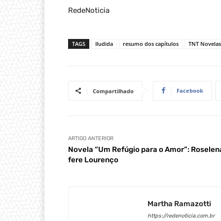
RedeNoticia
TAGS
Iludida
resumo dos capítulos
TNT Novelas
Facebook
Compartilhado
ARTIGO ANTERIOR
Novela “Um Refúgio para o Amor”: Roselen
fere Lourenço
Martha Ramazotti
https://redenoticia.com.br