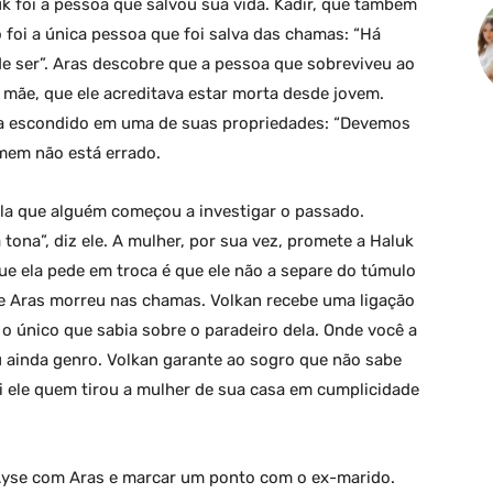
k foi a pessoa que salvou sua vida. Kadir, que também
o foi a única pessoa que foi salva das chamas: “Há
e ser”. Aras descobre que a pessoa que sobreviveu ao
mãe, que ele acreditava estar morta desde jovem.
-la escondido em uma de suas propriedades: “Devemos
omem não está errado.
 ela que alguém começou a investigar o passado.
ona”, diz ele. A mulher, por sua vez, promete a Haluk
que ela pede em troca é que ele não a separe do túmulo
que Aras morreu nas chamas. Volkan recebe uma ligação
 o único que sabia sobre o paradeiro dela. Onde você a
ainda genro. Volkan garante ao sogro que não sabe
i ele quem tirou a mulher de sua casa em cumplicidade
 Ayse com Aras e marcar um ponto com o ex-marido.