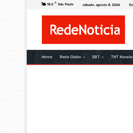
C
18.5
São Paulo
sábado, agosto 8, 2026
En
Home
Rede Globo
SBT
TNT Novela