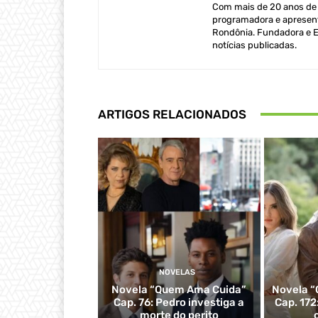
Com mais de 20 anos de e
programadora e apresent
Rondônia. Fundadora e Ed
notícias publicadas.
ARTIGOS RELACIONADOS
NOVELAS
Novela “Quem Ama Cuida”
Novela “
Cap. 76: Pedro investiga a
Cap. 172
morte do perito