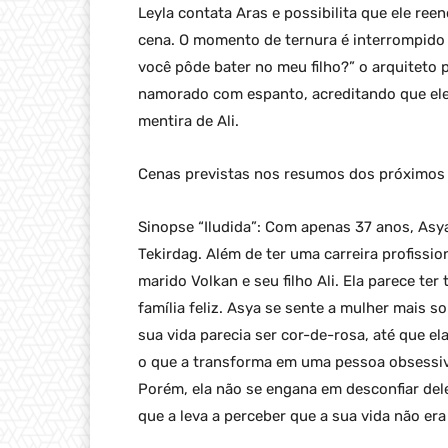
Leyla contata Aras e possibilita que ele re
cena. O momento de ternura é interrompido 
você pôde bater no meu filho?” o arquiteto 
namorado com espanto, acreditando que ele
mentira de Ali.
Cenas previstas nos resumos dos próximos c
Sinopse “Iludida”: Com apenas 37 anos, Asya
Tekirdag. Além de ter uma carreira profissio
marido Volkan e seu filho Ali. Ela parece te
família feliz. Asya se sente a mulher mais 
sua vida parecia ser cor-de-rosa, até que e
o que a transforma em uma pessoa obsessiva
Porém, ela não se engana em desconfiar del
que a leva a perceber que a sua vida não era