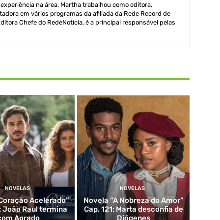
xperiência na área, Martha trabalhou como editora,
adora em vários programas da afiliada da Rede Record de
itora Chefe do RedeNotícia, é a principal responsável pelas
NOVELAS
NOVELAS
Coração Acelerado”
Novela “A Nobreza do Amor”
: João Raul termina
Cap. 121: Marta desconfia de
com Agrado
Diógenes