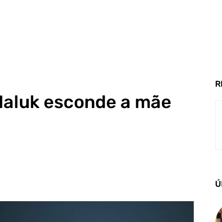
R
 Haluk esconde a mãe
Ú