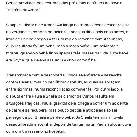
Cenas previstas nos resumos dos próximos capítulos da novela
“História de Amor”.
Sinopse “História de Amor”: Ao longo da trama, Joyce descobre que
na verdade é sobrinha de Helena, e não sua filha, pois anos antes, a
irmã de Helena chegou a ter um rápido romance com Assunção,
cujo resultado foi um bebê; mas a moça sofreu um acidente e
morreu quando o bebê tinha apenas três meses de vida. Este bebê
era Joyce, que Helena assumiu e criou como filha.
Transtornada com a descoberta, Joyce se enfurece e se revolta
contra Helena, mas no penúltimo capítulo, as duas se abraçam
entre lágrimas, numa reconciliação comovente. Por outro lado, a
disputa entre Paula e Sheila pelo amor de Carlos resulta em
situações trágicas: Paula, grávida dele, chega a sofrer um acidente
de carro e se recupera, mas pouco depois é atropelada ao ser
perseguida por Sheila e perde o bebê. Já Sheila termina a novela
desequilibrada e sozinha, depois de tentar matar Paula sufocando-a
com um travesseiro no hospital.