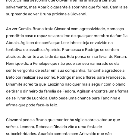
novo. Camila desconfia que Giovanni tenha armado a cena do
salvamento, mas Aparício garante à sobrinha que foi real. Camila se
surpreende ao ver Bruna próxima a Giovanni.
Ao ver Camila, Bruna trata Giovanni com agressividade, e ameaça
prendê-lo caso o rapaz se aproxime de qualquer membro da família
Abdala. Agilson desconfia que Leozinho esteja envolvido na
tentativa de assalto a Aparício. Francesca e Rodrigo se sentem
atraídos durante a aula de dança. Edu pensa em se livrar de Renan.
Henrique diz a Penélope que não pode ser seu namorado se ela
sente vergonha de estar em sua companhia. Tancinha agradece a
Beto por realizar seu sonho. Rodrigo manda flores para Francesca.
Dinamite acredita que Leozinho não quer mais seguir com o plano
de tirar o dinheiro da família de Fedora. Agilson encontra uma forma
de se livrar de Lucrécia. Beto pede uma chance para Tancinha e
afirma que pode fazê-la feliz.
Giovanni pede a Bruna que mantenha sigilo sobre o ataque que
sofreu. Leonora, Rebeca e Dinalda vão a uma festa de
subcelebridades. Aparício comenta com Ariovaldo que não