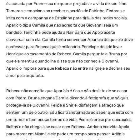
é acusada por Francesca de querer prejudicar a vida de seu filho.
Tamara se emociona ao receber o perdão de Fabinho. Fedora se
irrita com a campanha de Estelinha para tirá-la das redes sociais.
Aparício diz a Camila que não acredita que Giovanni seja um
bandido. Tancinha pede ajuda a Nair para que Apolo aceite
conversar com ela. Camila tenta convencer Aparício de que ele deve
confessar para Rebeca que é milionário. Penélope decide levar
Henrique ao casamento de Rebeca. Camila pergunta a Bruna por
que ela mentiu quando lhe disse que não conhecia Giovanni.
Aparício implora para que Rebeca não entre na igreja e declara seu
amor pela arquiteta.
Rebeca não acredita que Aparício é rico e não desiste de se casar
com Pedro. Bruna engana Camila dizendo à fotógrafa que só quis
protegê-la de Giovanni. Felipe e Shirlei disfarçam a atração que
sentem um pelo outro. Edu fica transtornado ao saber que está com
um tumor e tem pouco tempo de vida. Pedro é preso por operações
ilícitas e não chega a se casar com Rebeca. Adriana convida Apolo
para morar em Miami, e ele pede um tempo para pensar. Adônis