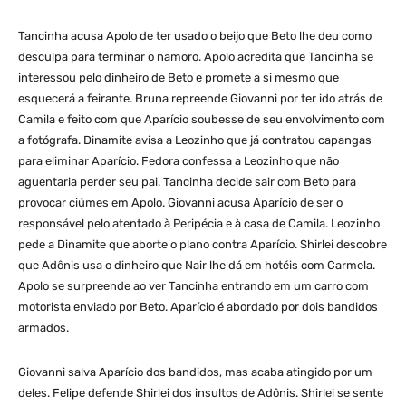
Tancinha acusa Apolo de ter usado o beijo que Beto lhe deu como
desculpa para terminar o namoro. Apolo acredita que Tancinha se
interessou pelo dinheiro de Beto e promete a si mesmo que
esquecerá a feirante. Bruna repreende Giovanni por ter ido atrás de
Camila e feito com que Aparício soubesse de seu envolvimento com
a fotógrafa. Dinamite avisa a Leozinho que já contratou capangas
para eliminar Aparício. Fedora confessa a Leozinho que não
aguentaria perder seu pai. Tancinha decide sair com Beto para
provocar ciúmes em Apolo. Giovanni acusa Aparício de ser o
responsável pelo atentado à Peripécia e à casa de Camila. Leozinho
pede a Dinamite que aborte o plano contra Aparício. Shirlei descobre
que Adônis usa o dinheiro que Nair lhe dá em hotéis com Carmela.
Apolo se surpreende ao ver Tancinha entrando em um carro com
motorista enviado por Beto. Aparício é abordado por dois bandidos
armados.
Giovanni salva Aparício dos bandidos, mas acaba atingido por um
deles. Felipe defende Shirlei dos insultos de Adônis. Shirlei se sente