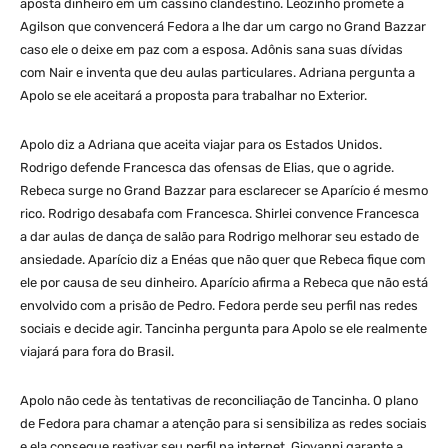
aposta dinheiro em um cassino clandestino. Leozinho promete a
Agilson que convencerá Fedora a lhe dar um cargo no Grand Bazzar
caso ele o deixe em paz com a esposa. Adônis sana suas dívidas
com Nair e inventa que deu aulas particulares. Adriana pergunta a
Apolo se ele aceitará a proposta para trabalhar no Exterior.
Apolo diz a Adriana que aceita viajar para os Estados Unidos.
Rodrigo defende Francesca das ofensas de Elias, que o agride.
Rebeca surge no Grand Bazzar para esclarecer se Aparício é mesmo
rico. Rodrigo desabafa com Francesca. Shirlei convence Francesca
a dar aulas de dança de salão para Rodrigo melhorar seu estado de
ansiedade. Aparício diz a Enéas que não quer que Rebeca fique com
ele por causa de seu dinheiro. Aparício afirma a Rebeca que não está
envolvido com a prisão de Pedro. Fedora perde seu perfil nas redes
sociais e decide agir. Tancinha pergunta para Apolo se ele realmente
viajará para fora do Brasil.
Apolo não cede às tentativas de reconciliação de Tancinha. O plano
de Fedora para chamar a atenção para si sensibiliza as redes sociais
e ela consegue reativar seu perfil na internet. Giovanni garante a