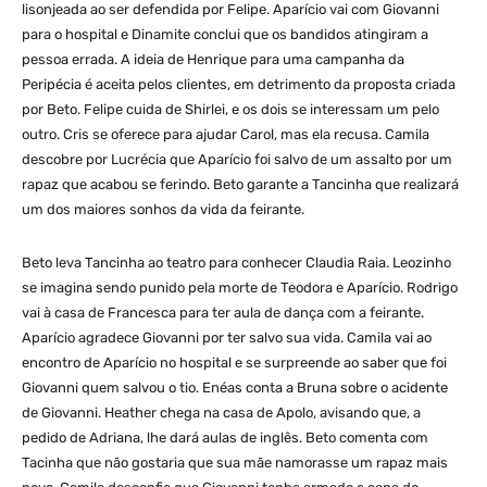
lisonjeada ao ser defendida por Felipe. Aparício vai com Giovanni
para o hospital e Dinamite conclui que os bandidos atingiram a
pessoa errada. A ideia de Henrique para uma campanha da
Peripécia é aceita pelos clientes, em detrimento da proposta criada
por Beto. Felipe cuida de Shirlei, e os dois se interessam um pelo
outro. Cris se oferece para ajudar Carol, mas ela recusa. Camila
descobre por Lucrécia que Aparício foi salvo de um assalto por um
rapaz que acabou se ferindo. Beto garante a Tancinha que realizará
um dos maiores sonhos da vida da feirante.
Beto leva Tancinha ao teatro para conhecer Claudia Raia. Leozinho
se imagina sendo punido pela morte de Teodora e Aparício. Rodrigo
vai à casa de Francesca para ter aula de dança com a feirante.
Aparício agradece Giovanni por ter salvo sua vida. Camila vai ao
encontro de Aparício no hospital e se surpreende ao saber que foi
Giovanni quem salvou o tio. Enéas conta a Bruna sobre o acidente
de Giovanni. Heather chega na casa de Apolo, avisando que, a
pedido de Adriana, lhe dará aulas de inglês. Beto comenta com
Tacinha que não gostaria que sua mãe namorasse um rapaz mais