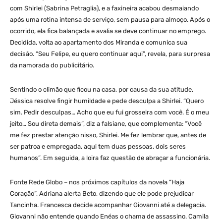
com Shirlei (Sabrina Petraglia), e a faxineira acabou desmaiando
após uma rotina intensa de serviço, sem pausa para almoço. Após o
ocorrido, ela fica balançada e avalia se deve continuar no emprego.
Decidida, volta ao apartamento dos Miranda e comunica sua
decisão. “Seu Felipe, eu quero continuar aqui”, revela, para surpresa
da namorada do publicitário.
Sentindo o climão que ficou na casa, por causa da sua atitude,
Jéssica resolve fingir humildade e pede desculpa a Shirlei. “Quero
sim. Pedir desculpas… Acho que eu fui grosseira com você. É o meu
jeito… Sou direta demais”, diz a falsiane, que complementa: “Você
me fez prestar atenção nisso, Shirlei. Me fez lembrar que, antes de
ser patroa e empregada, aqui tem duas pessoas, dois seres
humanos”. Em seguida, a loira faz questão de abraçar a funcionária.
Fonte Rede Globo – nos próximos capítulos da novela “Haja
Coração”, Adriana alerta Beto, dizendo que ele pode prejudicar
Tancinha. Francesca decide acompanhar Giovanni até a delegacia.
Giovanni não entende quando Enéas o chama de assassino. Camila