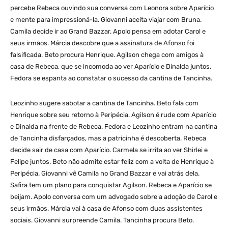
percebe Rebeca ouvindo sua conversa com Leonora sobre Aparício
e mente para impressioná-la. Giovanni aceita viajar com Bruna.
Camila decide ir ao Grand Bazzar. Apolo pensa em adotar Carol e
seus irmãos. Márcia descobre que a assinatura de Afonso foi
falsificada. Beto procura Henrique. Agilson chega com amigos à
casa de Rebeca, que se incomoda ao ver Aparício e Dinalda juntos.
Fedora se espanta ao constatar o sucesso da cantina de Tancinha.
Leozinho sugere sabotar a cantina de Tancinha. Beto fala com
Henrique sobre seu retorno à Peripécia. Agilson é rude com Aparício
e Dinalda na frente de Rebeca. Fedora e Leozinho entram na cantina
de Tancinha disfarçados, mas a patricinha é descoberta. Rebeca
decide sair de casa com Aparício. Carmela se irrita ao ver Shirlei e
Felipe juntos. Beto não admite estar feliz com a volta de Henrique à
Peripécia. Giovanni vê Camila no Grand Bazzar e vai atrás dela.
Safira tem um plano para conquistar Agilson. Rebeca e Aparício se
beijam. Apolo conversa com um advogado sobre a adoção de Carol e
seus irmãos. Márcia vai à casa de Afonso com duas assistentes
sociais. Giovanni surpreende Camila. Tancinha procura Beto.