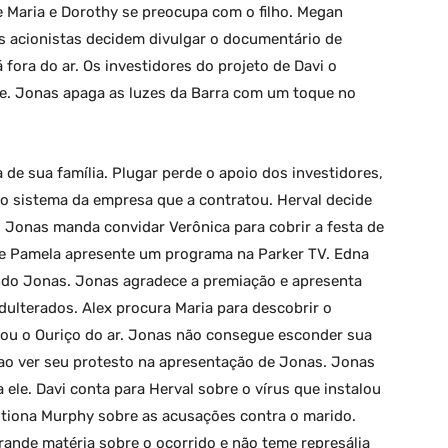
e Maria e Dorothy se preocupa com o filho. Megan
s acionistas decidem divulgar o documentário de
 fora do ar. Os investidores do projeto de Davi o
e. Jonas apaga as luzes da Barra com um toque no
de sua família. Plugar perde o apoio dos investidores,
 o sistema da empresa que a contratou. Herval decide
. Jonas manda convidar Verônica para cobrir a festa de
e Pamela apresente um programa na Parker TV. Edna
ando Jonas. Jonas agradece a premiação e apresenta
dulterados. Alex procura Maria para descobrir o
irou o Ouriço do ar. Jonas não consegue esconder sua
 ao ver seu protesto na apresentação de Jonas. Jonas
ele. Davi conta para Herval sobre o vírus que instalou
estiona Murphy sobre as acusações contra o marido.
rande matéria sobre o ocorrido e não teme represália