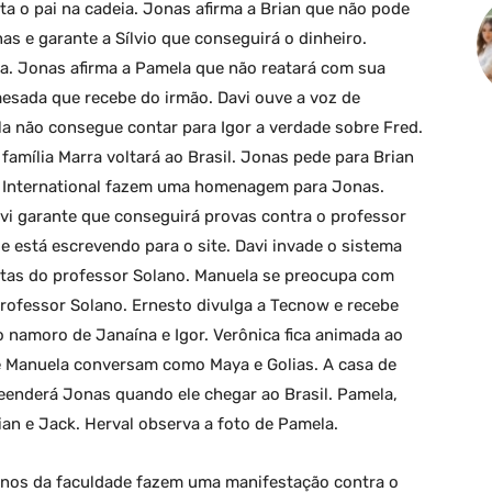
a o pai na cadeia. Jonas afirma a Brian que não pode
nas e garante a Sílvio que conseguirá o dinheiro.
a. Jonas afirma a Pamela que não reatará com sua
 mesada que recebe do irmão. Davi ouve a voz de
a não consegue contar para Igor a verdade sobre Fred.
amília Marra voltará ao Brasil. Jonas pede para Brian
ra International fazem uma homenagem para Jonas.
vi garante que conseguirá provas contra o professor
e está escrevendo para o site. Davi invade o sistema
utas do professor Solano. Manuela se preocupa com
professor Solano. Ernesto divulga a Tecnow e recebe
 namoro de Janaína e Igor. Verônica fica animada ao
i e Manuela conversam como Maya e Golias. A casa de
reenderá Jonas quando ele chegar ao Brasil. Pamela,
n e Jack. Herval observa a foto de Pamela.
unos da faculdade fazem uma manifestação contra o