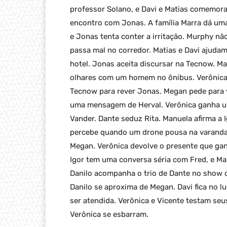
professor Solano, e Davi e Matias comemora
encontro com Jonas. A família Marra dá uma 
e Jonas tenta conter a irritação. Murphy n
passa mal no corredor. Matias e Davi ajudam
hotel. Jonas aceita discursar na Tecnow. Ma
olhares com um homem no ônibus. Verônica é
Tecnow para rever Jonas. Megan pede para v
uma mensagem de Herval. Verônica ganha um
Vander. Dante seduz Rita. Manuela afirma a
percebe quando um drone pousa na varanda d
Megan. Verônica devolve o presente que gan
Igor tem uma conversa séria com Fred, e Ma
Danilo acompanha o trio de Dante no show de
Danilo se aproxima de Megan. Davi fica no l
ser atendida. Verônica e Vicente testam seu
Verônica se esbarram.