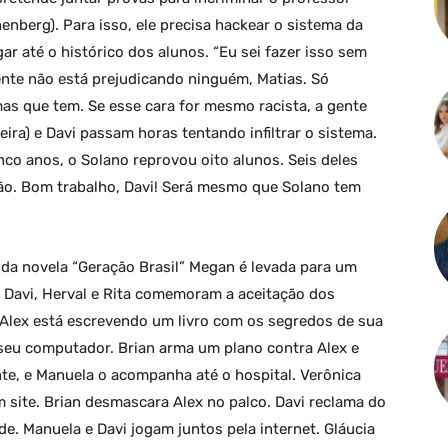
enberg). Para isso, ele precisa hackear o sistema da
ar até o histórico dos alunos. “Eu sei fazer isso sem
ente não está prejudicando ninguém, Matias. Só
as que tem. Se esse cara for mesmo racista, a gente
reira) e Davi passam horas tentando infiltrar o sistema.
nco anos, o Solano reprovou oito alunos. Seis deles
ão. Bom trabalho, Davi! Será mesmo que Solano tem
da novela “Geração Brasil” Megan é levada para um
. Davi, Herval e Rita comemoram a aceitação dos
e Alex está escrevendo um livro com os segredos de sua
seu computador. Brian arma um plano contra Alex e
nte, e Manuela o acompanha até o hospital. Verônica
site. Brian desmascara Alex no palco. Davi reclama do
de. Manuela e Davi jogam juntos pela internet. Gláucia