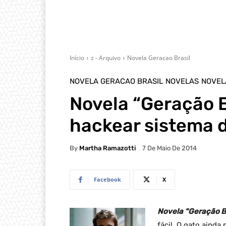
Início
z - Arquivo
Novela Geracao Brasil
NOVELA GERACAO BRASIL
NOVELAS
NOVEL
Novela “Geração B
hackear sistema 
By
Martha Ramazotti
7 De Maio De 2014
Facebook
X
Novela “Geração Br
fácil. O gato ainda