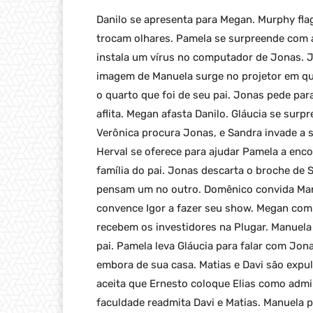
Danilo se apresenta para Megan. Murphy fla
trocam olhares. Pamela se surpreende com 
instala um vírus no computador de Jonas. Jo
imagem de Manuela surge no projetor em qu
o quarto que foi de seu pai. Jonas pede par
aflita. Megan afasta Danilo. Gláucia se sur
Verônica procura Jonas, e Sandra invade a 
Herval se oferece para ajudar Pamela a enco
família do pai. Jonas descarta o broche de
pensam um no outro. Domênico convida Man
convence Igor a fazer seu show. Megan combi
recebem os investidores na Plugar. Manuela
pai. Pamela leva Gláucia para falar com Jo
embora de sua casa. Matias e Davi são expul
aceita que Ernesto coloque Elias como admin
faculdade readmita Davi e Matias. Manuela p