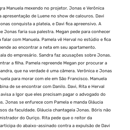
gra Manuela mexendo no projetor. Jonas e Verônica
a apresentação de Luene no show de calouros. Davi
nas conquista a plateia, e Davi fica apreensivo. A
e Jonas faria sua palestra. Megan pede para conhecer
a falar com Manuela. Pamela vê Herval no estúdio e fica
preende ao encontrar a neta em seu apartamento.
sala do empresário. Sandra faz acusações sobre Jonas.
ntrar a filha. Pamela repreende Megan por procurar a
 Sandra, que na verdade é uma câmera. Verônica e Jonas
uela para morar com ele em São Francisco. Manuela
na de se encontrar com Danilo. Davi, Rita e Herval
 avisa a Igor que eles precisam pagar o advogado do
nas. Jonas se enfurece com Pamela e manda Gláucia
sos da faculdade. Gláucia chantageia Jonas. Bóris não
istrador do Ouriço. Rita pede que o reitor da
articipa do abaixo-assinado contra a expulsão de Davi