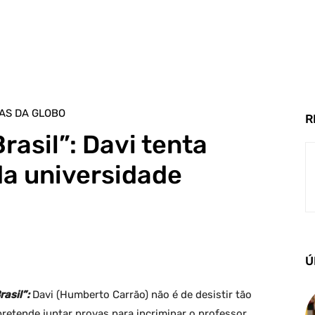
AS DA GLOBO
R
rasil”: Davi tenta
da universidade
Ú
asil”:
Davi (Humberto Carrão) não é de desistir tão
 pretende juntar provas para incriminar o professor