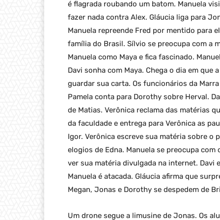
é flagrada roubando um batom. Manuela visit
fazer nada contra Alex. Gláucia liga para Jo
Manuela repreende Fred por mentido para el
família do Brasil. Sílvio se preocupa com a
Manuela como Maya e fica fascinado. Manuel
Davi sonha com Maya. Chega o dia em que a f
guardar sua carta. Os funcionários da Mar
Pamela conta para Dorothy sobre Herval. Da
de Matias. Verônica reclama das matérias qu
da faculdade e entrega para Verônica as pa
Igor. Verônica escreve sua matéria sobre o 
elogios de Edna. Manuela se preocupa com o
ver sua matéria divulgada na internet. Dav
Manuela é atacada. Gláucia afirma que surp
Megan, Jonas e Dorothy se despedem de Bria
Um drone segue a limusine de Jonas. Os al