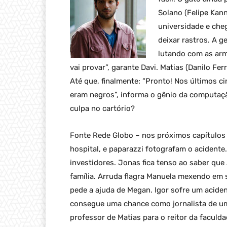
Solano (Felipe Kann
universidade e cheg
deixar rastros. A g
lutando com as arm
vai provar”, garante Davi. Matias (Danilo Fer
Até que, finalmente: “Pronto! Nos últimos ci
eram negros”, informa o gênio da computaç
culpa no cartório?
Fonte Rede Globo – nos próximos capítulos 
hospital, e paparazzi fotografam o acidente
investidores. Jonas fica tenso ao saber qu
família. Arruda flagra Manuela mexendo em 
pede a ajuda de Megan. Igor sofre um acide
consegue uma chance como jornalista de um 
professor de Matias para o reitor da faculda