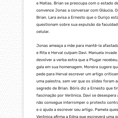
e Matias. Brian se preocupa com o estado d
convence Jonas a conversar com Gláucia. O
Brian. Lara avisa a Ernesto que o Ouriço está
questionam sobre sua expulsão da faculdad
celular.
Jonas ameaça a mãe para mantê-la afastada 
e Rita e Herval culpam Davi. Manuela invade
devolver a verba extra que a Plugar recebeu
gala em sua homenagem. Moreira sugere qu
pede para Herval escrever um artigo critic
uma palestra, sem ver que os slides foram a
segredo de Brian. Bóris diz a Ernesto que t
fascinação por Verônica. Davi se desespera
não consegue interromper o protesto contra 
e o ajuda a escrever seu artigo. Pamela qu
Verônica afirma a Edna que escreverá uma g