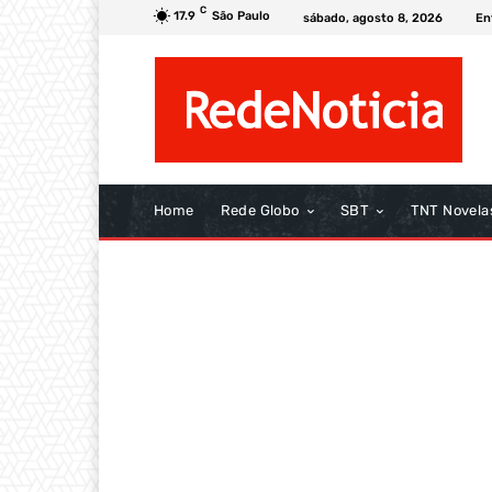
C
17.9
São Paulo
sábado, agosto 8, 2026
En
Home
Rede Globo
SBT
TNT Novela