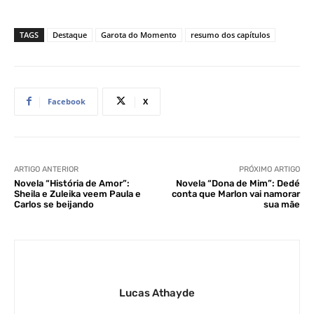
TAGS
Destaque
Garota do Momento
resumo dos capítulos
Facebook
X
ARTIGO ANTERIOR
PRÓXIMO ARTIGO
Novela “História de Amor”:
Novela “Dona de Mim”: Dedé
Sheila e Zuleika veem Paula e
conta que Marlon vai namorar
Carlos se beijando
sua mãe
Lucas Athayde