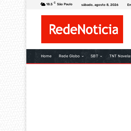
C
18.5
São Paulo
sábado, agosto 8, 2026
En
Home
Rede Globo
SBT
TNT Novela