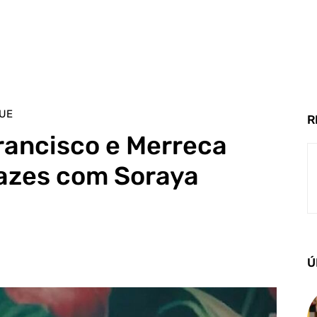
UE
R
rancisco e Merreca
pazes com Soraya
Ú