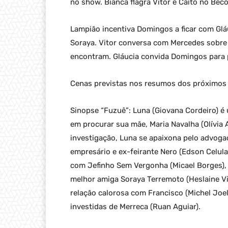
no show. Bianca flagra Vitor e Caíto no Bec
Lampião incentiva Domingos a ficar com Glá
Soraya. Vitor conversa com Mercedes sobre 
encontram. Gláucia convida Domingos para p
Cenas previstas nos resumos dos próximos c
Sinopse “Fuzuê”: Luna (Giovana Cordeiro) é
em procurar sua mãe, Maria Navalha (Olívia A
investigação, Luna se apaixona pelo advogad
empresário e ex-feirante Nero (Edson Celula
com Jefinho Sem Vergonha (Micael Borges),
melhor amiga Soraya Terremoto (Heslaine Vi
relação calorosa com Francisco (Michel Joel
investidas de Merreca (Ruan Aguiar).