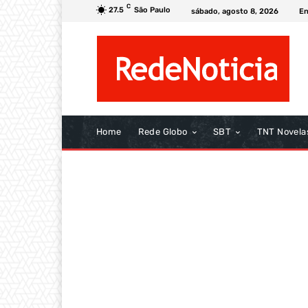
C
27.5
São Paulo
sábado, agosto 8, 2026
En
Home
Rede Globo
SBT
TNT Novela