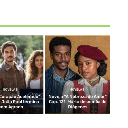
NOVELAS
NOVELAS
Coração Acelerado”
Novela “A Nobreza do Amor”
: João Raul termina
Cap. 121: Marta desconfia de
com Agrado
Diógenes