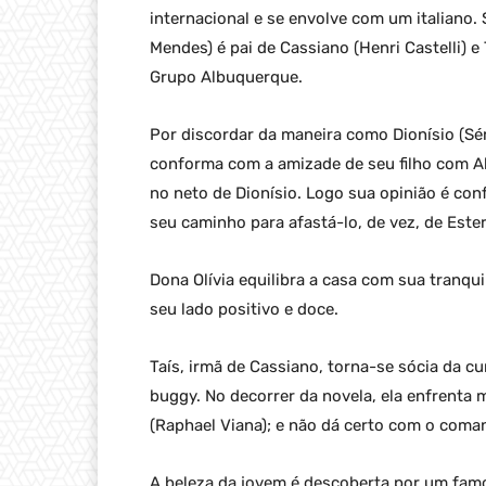
internacional e se envolve com um italiano.
Mendes) é pai de Cassiano (Henri Castelli) e 
Grupo Albuquerque.
Por discordar da maneira como Dionísio (S
conforma com a amizade de seu filho com Albe
no neto de Dionísio. Logo sua opinião é conf
seu caminho para afastá-lo, de vez, de Ester
Dona Olívia equilibra a casa com sua tranqu
seu lado positivo e doce.
Taís, irmã de Cassiano, torna-se sócia da 
buggy. No decorrer da novela, ela enfrenta
(Raphael Viana); e não dá certo com o coma
A beleza da jovem é descoberta por um famo