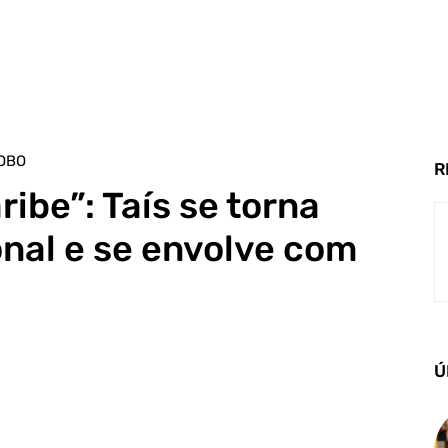
OBO
R
ribe”: Taís se torna
nal e se envolve com
Ú