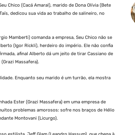
 Seu Chico (Cacá Amaral), marido de Dona Olívia (Bete
Taís, dedicou sua vida ao trabalho de salineiro, no
érgio Mamberti) comanda a empresa, Seu Chico não se
rto (Igor Rickli), herdeiro do império. Ele não confia
irmada, afinal Alberto dá um jeito de tirar Cassiano de
 (Grazi Massafera).
ilidade. Enquanto seu marido é um turrão, ela mostra
cunhada Ester (Grazi Massafera) em uma empresa de
 muitos problemas amorosos: sofre nos braços de Hélio
ndante Montovani (Licurgo).
so estilista, Jeff Glam (Leandro Hassum), que chega à