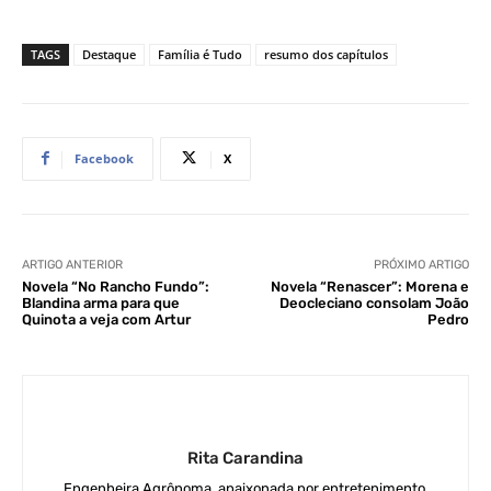
TAGS
Destaque
Família é Tudo
resumo dos capítulos
Facebook
X
ARTIGO ANTERIOR
PRÓXIMO ARTIGO
Novela “No Rancho Fundo”:
Novela “Renascer”: Morena e
Blandina arma para que
Deocleciano consolam João
Quinota a veja com Artur
Pedro
Rita Carandina
Engenheira Agrônoma, apaixonada por entretenimento.