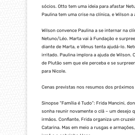
sócios. Otto tem uma ideia para afastar Ne
Paulina tem uma crise na clínica, e Wilson a 
Wilson convence Paulina a se internar na clí
Netuno/Léo. Marta vai à Fundação e surpre
diante de Marta, e Vênus tenta ajudá-lo. Ne
irritado. Paulina implora a ajuda de Wilson.
de Plutão sem que ele perceba e se surpree
para Nicole.
Cenas previstas nos resumos dos próximos c
Sinopse “Família é Tudo”: Frida Mancini, do
sonha reunir novamente o clã – um desejo q
irmãos. Confiante, Frida organiza um cruzei
Catarina. Mas em meio a rusgas e armações