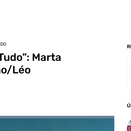
UDO
R
 Tudo”: Marta
no/Léo
Ú