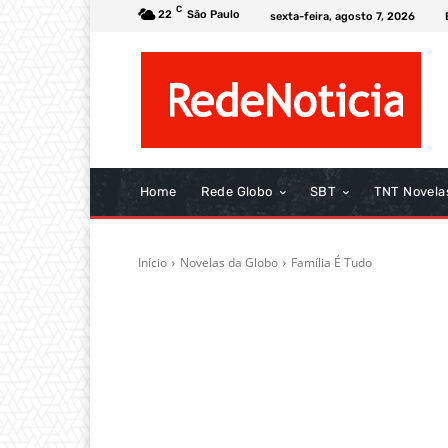
C
22
São Paulo
sexta-feira, agosto 7, 2026
Home
Rede Globo
SBT
TNT Novela
Início
Novelas da Globo
Família É Tudo