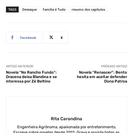
TAGS
Destaque
Família é Tudo
resumo dos capítulos
Facebook
X
ARTIGO ANTERIOR
PRÓXIMO ARTIGO
Novela “No Rancho Fundo”:
Novela “Renascer”: Bento
Dracena deixa Blandina e se
hesita em aceitar defender
interessa por Zé Beltino
Dona Patroa
Rita Carandina
Engenheira Agrônoma, apaixonada por entretenimento.
Escreve sobre novelas desde 2012. Grava e assiste todas as