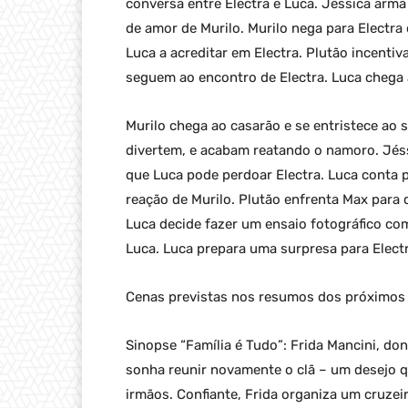
conversa entre Electra e Luca. Jéssica arma
de amor de Murilo. Murilo nega para Electr
Luca a acreditar em Electra. Plutão incentiva
seguem ao encontro de Electra. Luca chega a
Murilo chega ao casarão e se entristece ao s
divertem, e acabam reatando o namoro. Jéss
que Luca pode perdoar Electra. Luca conta p
reação de Murilo. Plutão enfrenta Max para 
Luca decide fazer um ensaio fotográfico com
Luca. Luca prepara uma surpresa para Electr
Cenas previstas nos resumos dos próximos c
Sinopse “Família é Tudo”: Frida Mancini, do
sonha reunir novamente o clã – um desejo q
irmãos. Confiante, Frida organiza um cruzei