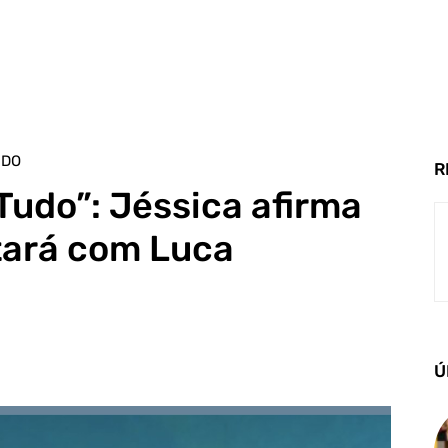
UDO
R
 Tudo”: Jéssica afirma
tará com Luca
Ú