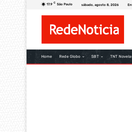
C
17.9
São Paulo
sábado, agosto 8, 2026
En
Home
Rede Globo
SBT
TNT Novela