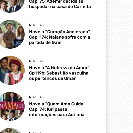
Cap. 75: Ademir decide se
hospedar na casa de Carmita
NOVELAS
Novela “Coração Acelerado”
Cap. 174: Naiane sofre com a
partida de Gael
NOVELAS
Novela “A Nobreza do Amor”
Cp119b: Sebastião vasculha
os pertences de Omar
NOVELAS
Novela “Quem Ama Cuida”
Cap. 74: Iuri passa
informações para Adriana