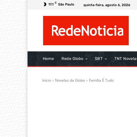
C
17.1
São Paulo
quinta-feira, agosto 6, 2026
Home
Rede Globo
SBT
TNT Novela
Início
Novelas da Globo
Família É Tudo