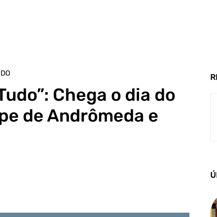
UDO
R
 Tudo”: Chega o dia do
ipe de Andrômeda e
Ú