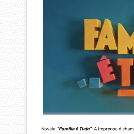
Novela
“Família é Tudo”
: A imprensa é cham