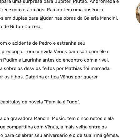
repara uma surpresa para Júpiter, Plutão, Andrômeda e
furece com os irmãos. Ramón tem uma ausência
s em duplas para ajudar nas obras da Galeria Mancini.
 de Nilton Correia.
com o acidente de Pedro e estranha seu
 preocupa. Tom convida Vênus para sair com ele e
m Pudim e Laurinha antes do encontro com a rival.
ia sobre os desvios feitos por Mathias foi marcada.
ar os filhos. Catarina critica Vênus por querer
apítulos da novela “Família é Tudo”.
na da gravadora Mancini Music, tem cinco netos e ela
ue compartilha com Vênus, a mais velha entre os
ro para celebrar seu aniversário e o de sua irmã gêmea,