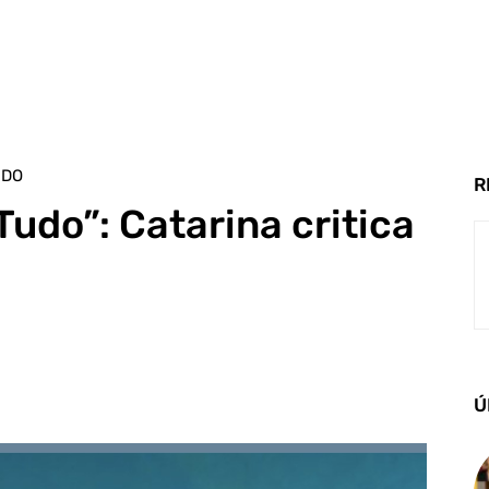
UDO
R
Tudo”: Catarina critica
Ú