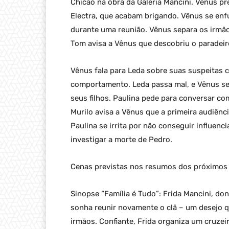
Chicão na obra da Galeria Mancini. Vênus p
Electra, que acabam brigando. Vênus se en
durante uma reunião. Vênus separa os irmão
Tom avisa a Vênus que descobriu o paradeiro
Vênus fala para Leda sobre suas suspeitas 
comportamento. Leda passa mal, e Vênus se
seus filhos. Paulina pede para conversar co
Murilo avisa a Vênus que a primeira audiênc
Paulina se irrita por não conseguir influenci
investigar a morte de Pedro.
Cenas previstas nos resumos dos próximos c
Sinopse “Família é Tudo”: Frida Mancini, do
sonha reunir novamente o clã – um desejo q
irmãos. Confiante, Frida organiza um cruzei