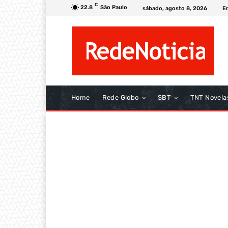
C
22.8
São Paulo
sábado, agosto 8, 2026
E
Home
Rede Globo
SBT
TNT Novela