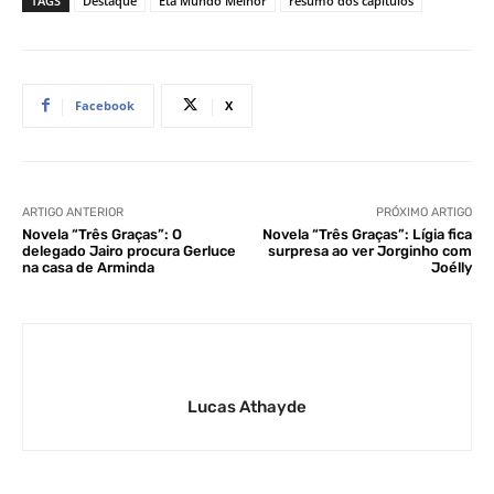
TAGS
Destaque
Êta Mundo Melhor
resumo dos capítulos
Facebook
X
ARTIGO ANTERIOR
PRÓXIMO ARTIGO
Novela “Três Graças”: O
Novela “Três Graças”: Lígia fica
delegado Jairo procura Gerluce
surpresa ao ver Jorginho com
na casa de Arminda
Joélly
Lucas Athayde