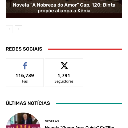
Novela “A Nobreza do Amor” Cap. 120: Binta
propõe aliança a Kênia
REDES SOCIAIS
116,739
1,791
Fãs
Seguidores
ÚLTIMAS NOTÍCIAS
NOVELAS
Novela “Quem Ama Cuida” Cp75b: