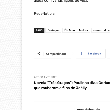
ajuda com várias lições de vida.
RedeNoticia
TAGS
Destaque
Êta Mundo Melhor
resumo dos c
Facebook
Compartilhado
ARTIGO ANTERIOR
Novela “Três Graças”: Paulinho diz a Gerlu
que roubaram a filha de Joélly
Lucas Athayde