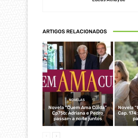
ARTIGOS RELACIONADOS
NOVELAS
Novela “Quem Ama Cuida”
Novela “
Cp75b: Adriana e Pedro
Cap. 174
passam a noite juntos
pa