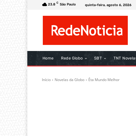
C
23.8
São Paulo
quinta-feira, agosto 6, 2026
Home
Rede Globo
SBT
TNT Novela
Início
Novelas da Globo
Êta Mundo Melhor