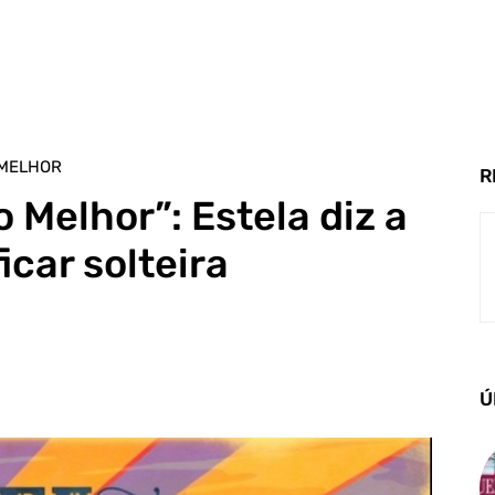
 MELHOR
R
 Melhor”: Estela diz a
icar solteira
Ú