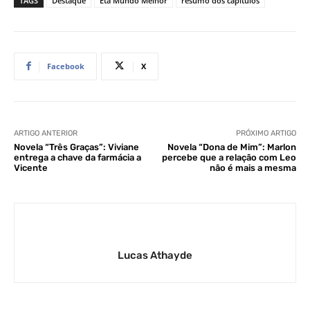
TAGS
Destaque
Êta Mundo Melhor
resumo dos capítulos
Facebook
X
ARTIGO ANTERIOR
PRÓXIMO ARTIGO
Novela “Três Graças”: Viviane
Novela “Dona de Mim”: Marlon
entrega a chave da farmácia a
percebe que a relação com Leo
Vicente
não é mais a mesma
Lucas Athayde