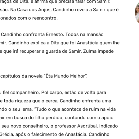
ços de Dita, e afirma que precisa falar com Samir.
são. Na Casa dos Anjos, Candinho revela a Samir que é
ionados com o reencontro.
. Candinho confronta Ernesto. Todos na mansão
r. Candinho explica a Dita que foi Anastácia quem lhe
e que irá recuperar a guarda de Samir. Zulma impede
capítulos da novela “Êta Mundo Melhor”.
fiel companheiro, Policarpo, estão de volta para
e toda riqueza que o cerca, Candinho enfrenta uma
indo o seu lema, “Tudo o que acontece de ruim na vida
air em busca do filho perdido, contando com o apoio
de seu novo conselheiro, o professor Asdrúbal, indicado
 Grécia, após o falecimento de Anastácia. Candinho