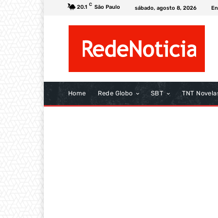
C
20.1
São Paulo
sábado, agosto 8, 2026
En
Home
Rede Globo
SBT
TNT Novela