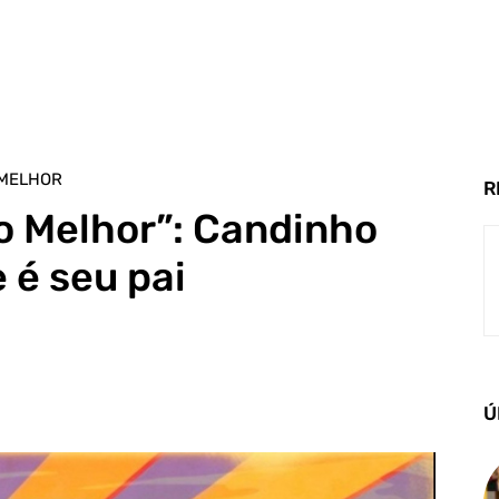
 MELHOR
R
o Melhor”: Candinho
 é seu pai
Ú