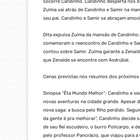
socorre Candinho. Candinho desperta nos bra
Zulma vai atrás de Candinho e Samir na man
seu pai. Candinho e Samir se abraçam emoc
Dita expulsa Zulma da mansão de Candinho
comemoram o reencontro de Candinho e Sami
contou sobre Samir. Zulma garante a Zenaid
que Zenaide se encontre com Asdrúbal.
Cenas previstas nos resumos dos próximos 
Sinopse “Êta Mundo Melhor”: Candinho e seu 
novas aventuras na cidade grande. Apesar d
nova saga: a busca pelo filho perdido. Segu
da gente é pra melhorar”, Candinho decide s
de seu fiel escudeiro, o burro Policarpo, e 
pelo professor Pancrácio, que viajou para a