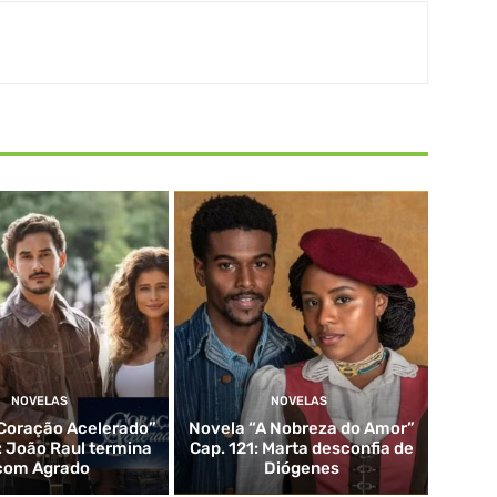
NOVELAS
NOVELAS
Coração Acelerado”
Novela “A Nobreza do Amor”
: João Raul termina
Cap. 121: Marta desconfia de
com Agrado
Diógenes