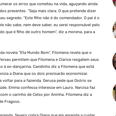
merar os erros que cometeu na vida, aguçando ainda
dos presentes. “Seja mais clara. O que pretende dizer
 seu segredo: “Este filho não é do comendador. O pai é o
le não sabe, nem deve saber, eu serei responsável pelo
o que é filho de outro homem”, diz a morena, para a
da novela “Eta Mundo Bom”, Filomena revela que o
Perseu permitem que Filomena e Clarice resgatem seus
so à ex-dançarina. Candinho diz a Filomena que está
uncia a Diana que os dois precisarão economizar.
voltar para a fazenda. Gerusa pede que Osório se
aúde. Emma confessa interesse em Lauro. Narcisa faz
ta com o carinho de Celso por Aninha. Filomena diz a
de Fragoso.
azenda. Severo cobra Diana que ela aprenda a cuidar