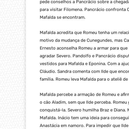
pede conselhos a Pancrácio sobre a chegad
para visitar Filomena. Pancrácio confronta
Mafalda se encontram.
Mafalda acredita que Romeu tenha um relac
motivo da mudança de Cunegundes, mas Cand
Ernesto aconselha Romeu a armar para que 
agradar Severo. Pandolfo e Pancrácio dispu
vestidos para Mafalda e Eponina. Com a ajud
Cláudio. Sandra comenta com Ilde que enco
família. Romeu leva Mafalda para o ateliê de
Mafalda percebe a armação de Romeu e afirm
o cão Aladim, sem que Ilde perceba. Romeu 
conquistá-la. Severo humilha Braz e Diana.
Mafalda. Inácio tem uma ideia para consegui
Anastácia em namoro. Para impedir que Ilde a