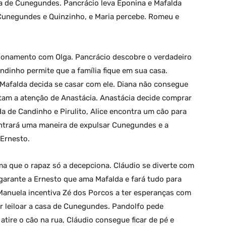
a de Cunegundes. Pancrácio leva Eponina e Mafalda
 Cunegundes e Quinzinho, e Maria percebe. Romeu e
ionamento com Olga. Pancrácio descobre o verdadeiro
inho permite que a família fique em sua casa.
Mafalda decida se casar com ele. Diana não consegue
tam a atenção de Anastácia. Anastácia decide comprar
a de Candinho e Pirulito, Alice encontra um cão para
ntrará uma maneira de expulsar Cunegundes e a
 Ernesto.
a que o rapaz só a decepciona. Cláudio se diverte com
garante a Ernesto que ama Mafalda e fará tudo para
 Manuela incentiva Zé dos Porcos a ter esperanças com
r leiloar a casa de Cunegundes. Pandolfo pede
tire o cão na rua, Cláudio consegue ficar de pé e