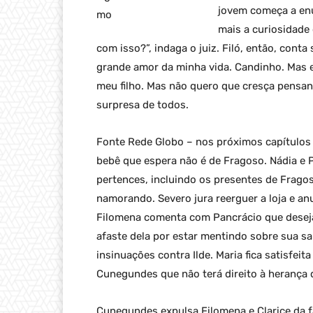
jovem começa a enu
mais a curiosidade 
com isso?”, indaga o juiz. Filó, então, conta
grande amor da minha vida. Candinho. Mas e
meu filho. Mas não quero que cresça pensand
surpresa de todos.
Fonte Rede Globo – nos próximos capítulos 
bebê que espera não é de Fragoso. Nádia e 
pertences, incluindo os presentes de Frago
namorando. Severo jura reerguer a loja e an
Filomena comenta com Pancrácio que deseja 
afaste dela por estar mentindo sobre sua s
insinuações contra Ilde. Maria fica satisfei
Cunegundes que não terá direito à herança 
Cunegundes expulsa Filomena e Clarice da f