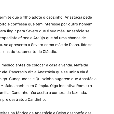
ermite que o filho adote o cãozinho. Anastácia pede
lfo e confessa que tem interesse por outro homem.
ara fingir para Severo que é sua mãe. Anastácia se
ortopedista afirma a Araújo que há uma chance de
na, se apresenta a Severo como mãe de Diana. Ilde se
spesas do tratamento de Cláudio.
o médico antes de colocar a casa à venda. Mafalda
ele. Pancrácio diz a Anastácia que se unir a ela é
amigo. Cunegundes e Quinzinho sugerem que Anastácia
 Mafalda conhecem Olímpia. Olga incentiva Romeu a
amília. Candinho não aceita a compra da fazenda.
mpre destratou Candinho.
nceiras na fábrica de Anastácia e Celso desconfia das