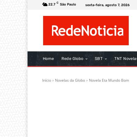
C
22.7
São Paulo
sexta-feira, agosto 7, 2026
Home
Rede Globo
SBT
TNT Novela
Início
Novelas da Globo
Novela Eta Mundo Bom