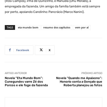
(Rosi Campos), irmã de Quinzinho, e Manuela (Dhu Moraes), a
empregada da fazenda. Um amigo da família também está sempre
por perto, apoiando Candinho: Pancrácio (Marco Nanini).
TAGS
eta mundo bom
resumo dos capítulos
vem por aí
Facebook
X
ARTIGO ANTERIOR
PRÓXIMO ARTIGO
Novela “Eta Mundo Bom”:
Novela “Quando me Apaixono”:
Cunegundes varre Zé dos
Honorio conta a Gonçalo que
Porcos e ele foge da fazenda
Roberta planejou as fotos