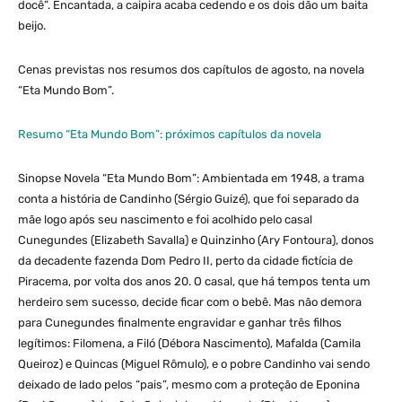
docê”. Encantada, a caipira acaba cedendo e os dois dão um baita
beijo.
Cenas previstas nos resumos dos capítulos de agosto, na novela
“Eta Mundo Bom”.
Resumo “Eta Mundo Bom”: próximos capítulos da novela
Sinopse Novela “Eta Mundo Bom”: Ambientada em 1948, a trama
conta a história de Candinho (Sérgio Guizé), que foi separado da
mãe logo após seu nascimento e foi acolhido pelo casal
Cunegundes (Elizabeth Savalla) e Quinzinho (Ary Fontoura), donos
da decadente fazenda Dom Pedro II, perto da cidade fictícia de
Piracema, por volta dos anos 20. O casal, que há tempos tenta um
herdeiro sem sucesso, decide ficar com o bebê. Mas não demora
para Cunegundes finalmente engravidar e ganhar três filhos
legítimos: Filomena, a Filó (Débora Nascimento), Mafalda (Camila
Queiroz) e Quincas (Miguel Rômulo), e o pobre Candinho vai sendo
deixado de lado pelos “pais”, mesmo com a proteção de Eponina