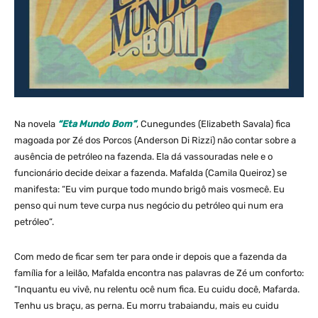
Na novela
“Eta Mundo Bom”
, Cunegundes (Elizabeth Savala) fica
magoada por Zé dos Porcos (Anderson Di Rizzi) não contar sobre a
ausência de petróleo na fazenda. Ela dá vassouradas nele e o
funcionário decide deixar a fazenda. Mafalda (Camila Queiroz) se
manifesta: “Eu vim purque todo mundo brigô mais vosmecê. Eu
penso qui num teve curpa nus negócio du petróleo qui num era
petróleo”.
Com medo de ficar sem ter para onde ir depois que a fazenda da
família for a leilão, Mafalda encontra nas palavras de Zé um conforto:
“Inquantu eu vivê, nu relentu ocê num fica. Eu cuidu docê, Mafarda.
Tenhu us braçu, as perna. Eu morru trabaiandu, mais eu cuidu