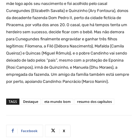
mãe logo após seu nascimento e foi acolhido pelo casal
Cunegundes (Elizabeth Savalla) e Quinzinho (Ary Fontoura), donos
da decadente fazenda Dom Pedro II, perto da cidade fictícia de
Piracema, por volta dos anos 20. O casal, que há tempos tenta um
herdeiro sem sucesso, decide ficar com o bebê. Mas não demora
para Cunegundes finalmente engravidar e ganhar três filhos
legítimos: Filomena, a Filó (Débora Nascimento), Mafalda (Camila
Queiroz) e Quincas (Miguel Rômulo), e o pobre Candinho vai sendo
deixado de lado pelos “pais”, mesmo com a proteção de Eponina
(Rosi Campos), irmã de Quinzinho, e Manuela (Dhu Moraes), a
empregada da fazenda. Um amigo da família também está sempre
por perto, apoiando Candinho: Pancrácio (Marco Nanini).
TAGS
Destaque
eta mundo bom
resumo dos capítulos
Facebook
X