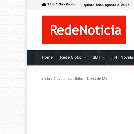
C
23.8
São Paulo
quinta-feira, agosto 6, 2026
Home
Rede Globo
SBT
TNT Novela
Início
Novelas da Globo
Dona de Mim