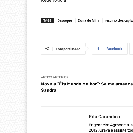
RedeNoticia
TAGS
Destaque
Dona de Mim
resumo dos capít
Facebook
Compartilhado
ARTIGO ANTERIOR
Novela “Êta Mundo Melhor”: Selma ameaça
Sandra
Rita Carandina
Engenheira Agrônoma, ap
2012. Grava e assiste tod