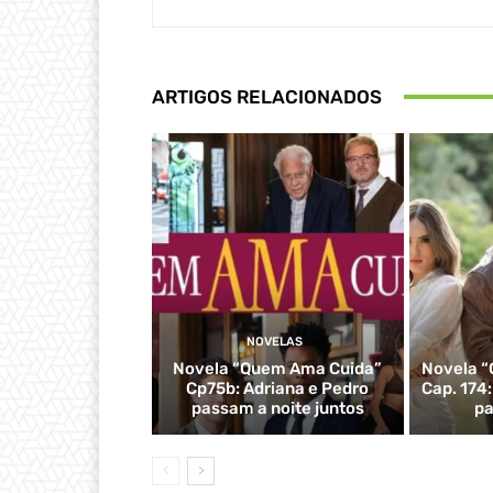
ARTIGOS RELACIONADOS
NOVELAS
Novela “Quem Ama Cuida”
Novela “
Cp75b: Adriana e Pedro
Cap. 174
passam a noite juntos
pa