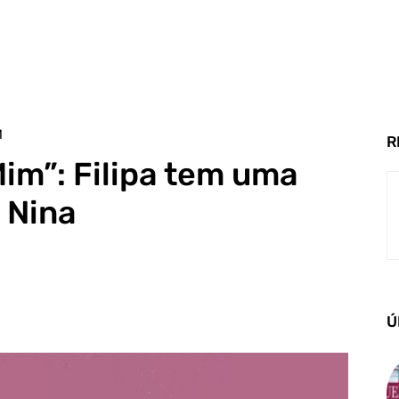
M
R
im”: Filipa tem uma
 Nina
Ú