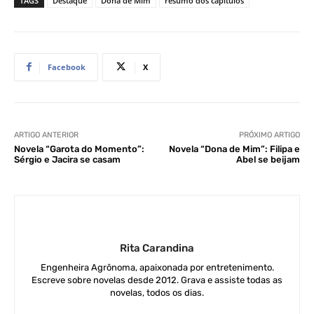
TAGS
Destaque
Dona de Mim
resumo dos capítulos
Facebook
X
ARTIGO ANTERIOR
PRÓXIMO ARTIGO
Novela “Garota do Momento”:
Novela “Dona de Mim”: Filipa e
Sérgio e Jacira se casam
Abel se beijam
Rita Carandina
Engenheira Agrônoma, apaixonada por entretenimento.
Escreve sobre novelas desde 2012. Grava e assiste todas as
novelas, todos os dias.