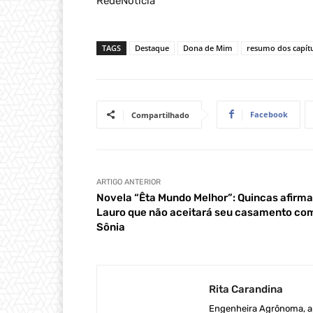
RedeNoticia
TAGS
Destaque
Dona de Mim
resumo dos capít
Facebook
Compartilhado
ARTIGO ANTERIOR
Novela “Êta Mundo Melhor”: Quincas afirma
Lauro que não aceitará seu casamento co
Sônia
Rita Carandina
Engenheira Agrônoma, ap