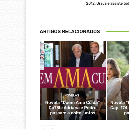
2012. Grava e assiste tod
ARTIGOS RELACIONADOS
NOVELAS
Novela “Quem Ama Cuida”
Novela “
Cp75b: Adriana e Pedro
Cap. 174
passam a noite juntos
pa