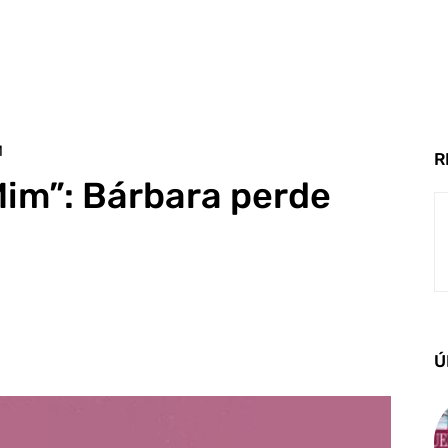
M
R
Mim”: Bárbara perde
Ú