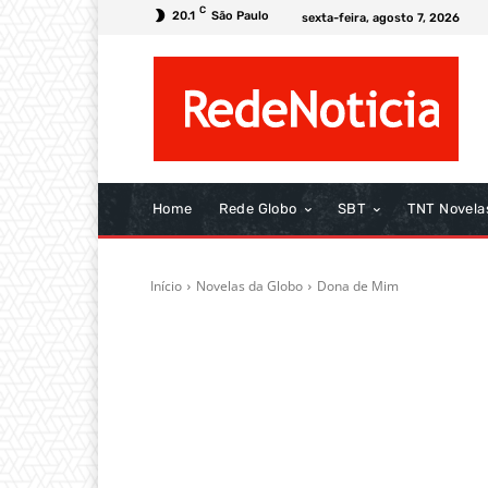
C
20.1
São Paulo
sexta-feira, agosto 7, 2026
Home
Rede Globo
SBT
TNT Novela
Início
Novelas da Globo
Dona de Mim