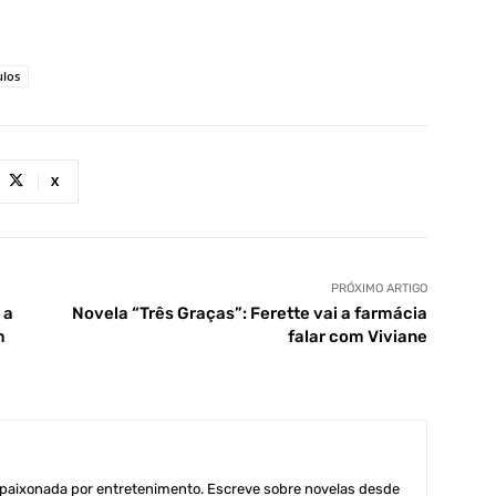
ulos
X
PRÓXIMO ARTIGO
 a
Novela “Três Graças”: Ferette vai a farmácia
m
falar com Viviane
aixonada por entretenimento. Escreve sobre novelas desde