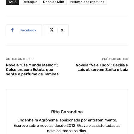
TAGS
Destaque
Dona de Mim
resumo dos capítulos
Facebook
X
ARTIGO ANTERIOR
PRÓXIMO ARTIGO
Novela “Êta Mundo Melhor”:
Novela “Vale Tudo”: Cecília e
Celso procura Estela, que
Laís observam Sarita e Luiz
sente o perfume de Tamires
Rita Carandina
Engenheira Agrônoma, apaixonada por entretenimento.
Escreve sobre novelas desde 2012. Grava e assiste todas as
novelas, todos os dias.