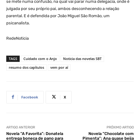
se mete numa confusão, na qual vai parar numa delegacia, onde é
julgada por seu próprio pai, ambos desconhecendo a relação
parental. E é defendida por João Miguel São Romão, um
psicanalista.
RedeNoticia
TAGS
Cuidado com o Anjo
Noticia das novelas SBT
resumo dos capítulos
vem por aí
Facebook
X
ARTIGO ANTERIOR
PRÓXIMO ARTIGO
Novela “A Favorita”: Donatela
Novela “Chocolate com
entrega boneca de pano para
Pimenta”: Ana quase beija