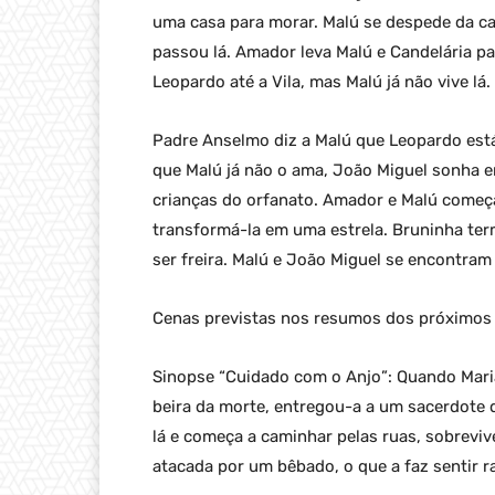
uma casa para morar. Malú se despede da c
passou lá. Amador leva Malú e Candelária p
Leopardo até a Vila, mas Malú já não vive lá.
Padre Anselmo diz a Malú que Leopardo está
que Malú já não o ama, João Miguel sonha em 
crianças do orfanato. Amador e Malú começa
transformá-la em uma estrela. Bruninha ter
ser freira. Malú e João Miguel se encontram
Cenas previstas nos resumos dos próximos 
Sinopse “Cuidado com o Anjo”: Quando Maria
beira da morte, entregou-a a um sacerdote q
lá e começa a caminhar pelas ruas, sobrev
atacada por um bêbado, o que a faz sentir 