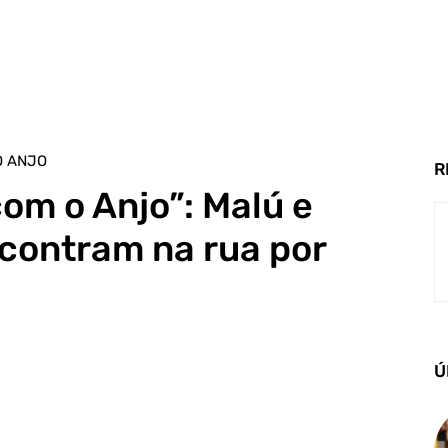
O ANJO
R
om o Anjo”: Malú e
contram na rua por
Ú