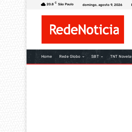
C
20.8
São Paulo
domingo, agosto 9, 2026
Home
Rede Globo
SBT
TNT Novela