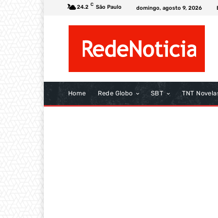
C
24.2
São Paulo
domingo, agosto 9, 2026
Home
Rede Globo
SBT
TNT Novela