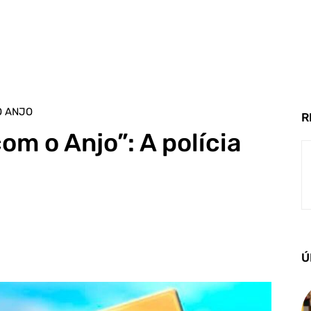
O ANJO
R
om o Anjo”: A polícia
Ú