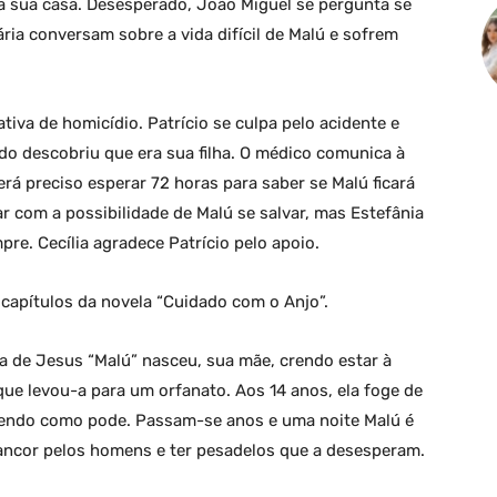
ara sua casa. Desesperado, João Miguel se pergunta se
ria conversam sobre a vida difícil de Malú e sofrem
ativa de homicídio. Patrício se culpa pelo acidente e
do descobriu que era sua filha. O médico comunica à
erá preciso esperar 72 horas para saber se Malú ficará
 com a possibilidade de Malú se salvar, mas Estefânia
pre. Cecília agradece Patrício pelo apoio.
capítulos da novela “Cuidado com o Anjo”.
 de Jesus “Malú” nasceu, sua mãe, crendo estar à
ue levou-a para um orfanato. Aos 14 anos, ela foge de
ivendo como pode. Passam-se anos e uma noite Malú é
rancor pelos homens e ter pesadelos que a desesperam.