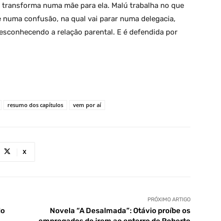
se transforma numa mãe para ela. Malú trabalha no que
e numa confusão, na qual vai parar numa delegacia,
esconhecendo a relação parental. E é defendida por
resumo dos capítulos
vem por aí
X
PRÓXIMO ARTIGO
do
Novela “A Desalmada”: Otávio proíbe os
empregados de irem ao enterro de Roberto