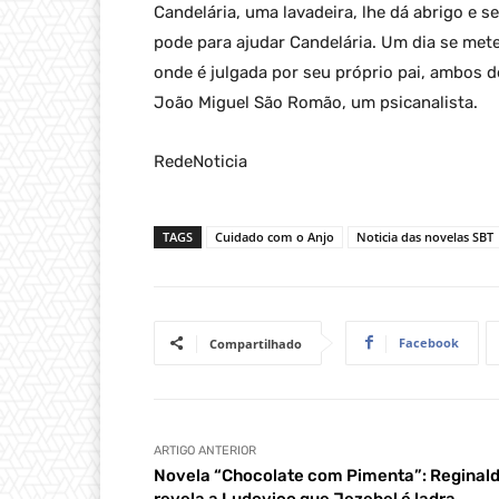
Candelária, uma lavadeira, lhe dá abrigo e 
pode para ajudar Candelária. Um dia se met
onde é julgada por seu próprio pai, ambos d
João Miguel São Romão, um psicanalista.
RedeNoticia
TAGS
Cuidado com o Anjo
Noticia das novelas SBT
Facebook
Compartilhado
ARTIGO ANTERIOR
Novela “Chocolate com Pimenta”: Reginal
revela a Ludovico que Jezebel é ladra