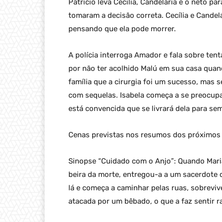
Patrício leva Cecília, Candelária e o neto p
tomaram a decisão correta. Cecília e Candelá
pensando que ela pode morrer.
A polícia interroga Amador e fala sobre tent
por não ter acolhido Malú em sua casa quan
família que a cirurgia foi um sucesso, mas s
com sequelas. Isabela começa a se preocupar
está convencida que se livrará dela para sem
Cenas previstas nos resumos dos próximos 
Sinopse “Cuidado com o Anjo”: Quando Maria
beira da morte, entregou-a a um sacerdote q
lá e começa a caminhar pelas ruas, sobrev
atacada por um bêbado, o que a faz sentir 