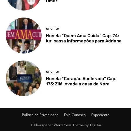
Omar
NOVELAS
Novela “Quem Ama Cuida” Cap. 74:
Iuri passa informações para Adriana
NOVELAS
Novela “Coração Acelerado” Cap.
173: Zilá invade a casa de Nora
Política de Privacidade
Fale Conosco
Expediente
© Newspaper WordPress Theme by TagDiv