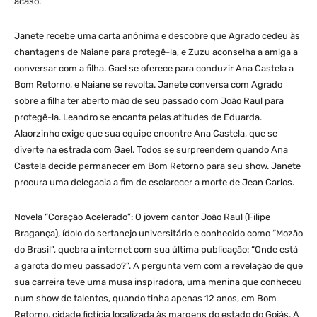
acaso.
Janete recebe uma carta anônima e descobre que Agrado cedeu às
chantagens de Naiane para protegê-la, e Zuzu aconselha a amiga a
conversar com a filha. Gael se oferece para conduzir Ana Castela a
Bom Retorno, e Naiane se revolta. Janete conversa com Agrado
sobre a filha ter aberto mão de seu passado com João Raul para
protegê-la. Leandro se encanta pelas atitudes de Eduarda.
Alaorzinho exige que sua equipe encontre Ana Castela, que se
diverte na estrada com Gael. Todos se surpreendem quando Ana
Castela decide permanecer em Bom Retorno para seu show. Janete
procura uma delegacia a fim de esclarecer a morte de Jean Carlos.
Novela “Coração Acelerado”: O jovem cantor João Raul (Filipe
Bragança), ídolo do sertanejo universitário e conhecido como “Mozão
do Brasil”, quebra a internet com sua última publicação: “Onde está
a garota do meu passado?”. A pergunta vem com a revelação de que
sua carreira teve uma musa inspiradora, uma menina que conheceu
num show de talentos, quando tinha apenas 12 anos, em Bom
Retorno, cidade fictícia localizada às margens do estado do Goiás. A