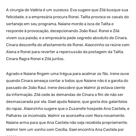
A cirurgia de Valéria é um sucesso. Eva sugere que Zilá busque sua
felicidade, e a empresária procura Ronei. Talita provoca os casais do
sertanejo em seu programa. Naiane morde a isca de Talita e
responde à provocação, decepcionando João Raul. Ronei e Zilá
vivem sua paixão, e a empresária pede segredo absoluto de Cinara.
Cinara desconfia do afastamento de Ronei. Alaorzinho se reúne com
Alana e Ronei para reverter a repercussão da postagem da Talita.
Cinara flagra Ronei e Zilá juntos.
Agrado e Naiane fingem uma trégua para acalmar os fãs. Irene ouve
quando Cinara ameaça contar a todos que Naiane não é a garota do
passado de João Raul. Irene descobre que Walmir já estava ciente
da informação. Zilá cede às demandas de Cinara a fim de não ser
desmascarada por ela. Gael ajuda Naiane, que gosta dos galanteios
do rapaz. Alaorzinho sugere que o Zuzanete hospede Ana Castela, e
Palhares se incomoda. Walmir se aconselha com Nora novamente.
Naiane arma para que Ana Castela não seja recebida propriamente.
Walmir tem um sonho com Cecília. Gael encontra Ana Castela por