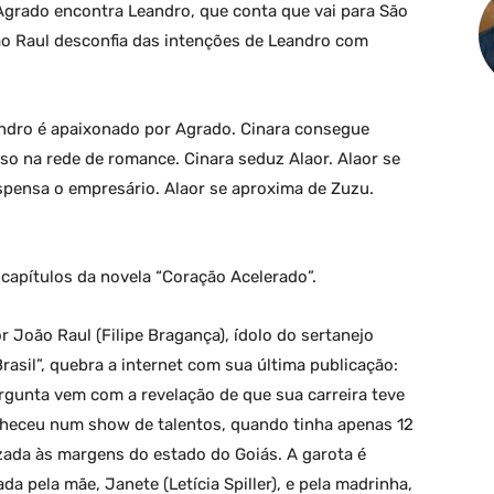
 Agrado encontra Leandro, que conta que vai para São
ão Raul desconfia das intenções de Leandro com
andro é apaixonado por Agrado. Cinara consegue
lso na rede de romance. Cinara seduz Alaor. Alaor se
ispensa o empresário. Alaor se aproxima de Zuzu.
apítulos da novela “Coração Acelerado”.
 João Raul (Filipe Bragança), ídolo do sertanejo
asil”, quebra a internet com sua última publicação:
rgunta vem com a revelação de que sua carreira teve
heceu num show de talentos, quando tinha apenas 12
izada às margens do estado do Goiás. A garota é
da pela mãe, Janete (Letícia Spiller), e pela madrinha,