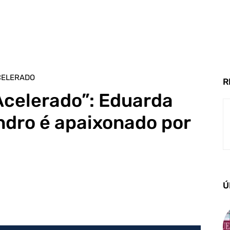
CELERADO
R
Acelerado”: Eduarda
ndro é apaixonado por
Ú