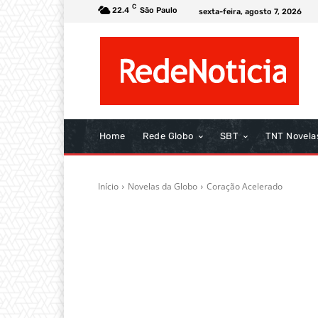
C
22.4
São Paulo
sexta-feira, agosto 7, 2026
Home
Rede Globo
SBT
TNT Novela
Início
Novelas da Globo
Coração Acelerado