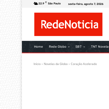
C
22.9
São Paulo
sexta-feira, agosto 7, 2026
Home
Rede Globo
SBT
TNT Novela
Início
Novelas da Globo
Coração Acelerado