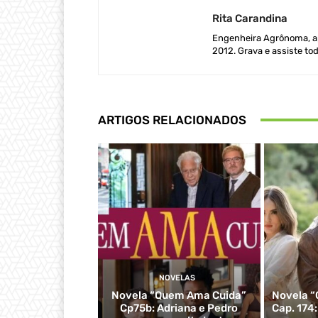
Rita Carandina
Engenheira Agrônoma, ap
2012. Grava e assiste tod
ARTIGOS RELACIONADOS
NOVELAS
Novela “Quem Ama Cuida”
Novela “
Cp75b: Adriana e Pedro
Cap. 174