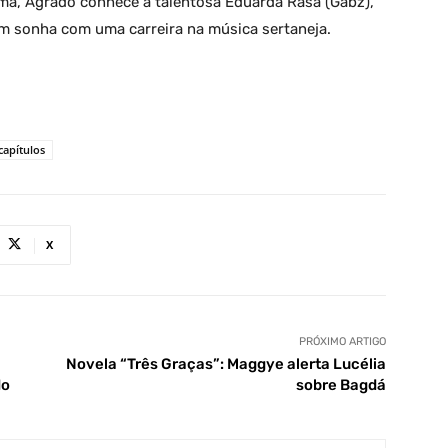
ama, Agrado conhece a talentosa Eduarda Rasa (Gabz),
m sonha com uma carreira na música sertaneja.
apítulos
X
PRÓXIMO ARTIGO
Novela “Três Graças”: Maggye alerta Lucélia
do
sobre Bagdá