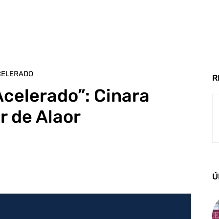
CELERADO
R
celerado”: Cinara
r de Alaor
Ú