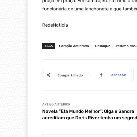
praça em praça. Em sua trajetória rumo à f
funcionária de uma lanchonete e que també
RedeNoticia
TAGS
Coração Acelerado
Destaque
resumo dos c
Facebook
Compartilhado
ARTIGO ANTERIOR
Novela “Êta Mundo Melhor”: Olga e Sandra
acreditam que Doris River tenha um segre