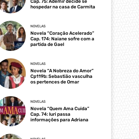
Cap. 75: Ademir decide se
hospedar na casa de Carmita
NOVELAS
Novela “Coração Acelerado”
Cap. 174: Naiane sofre com a
partida de Gael
NOVELAS
Novela “A Nobreza do Amor”
Cp119b: Sebastião vasculha
os pertences de Omar
NOVELAS
Novela “Quem Ama Cuida”
Cap. 74: Iuri passa
informações para Adriana