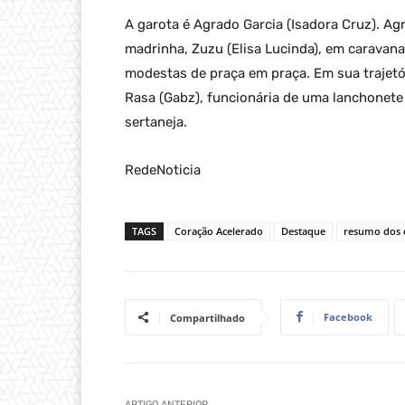
A garota é Agrado Garcia (Isadora Cruz). Agra
madrinha, Zuzu (Elisa Lucinda), em caravan
modestas de praça em praça. Em sua trajet
Rasa (Gabz), funcionária de uma lanchonet
sertaneja.
RedeNoticia
TAGS
Coração Acelerado
Destaque
resumo dos c
Facebook
Compartilhado
ARTIGO ANTERIOR