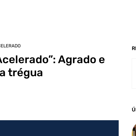
CELERADO
R
celerado”: Agrado e
a trégua
Ú