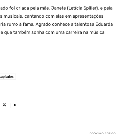
do foi criada pela mãe, Janete (Letícia Spiller), e pela
as musicais, cantando com elas em apresentações
ória rumo à fama, Agrado conhece a talentosa Eduarda
e e que também sonha com uma carreira na música
apítulos
X
PRÓXIMO ARTIGO