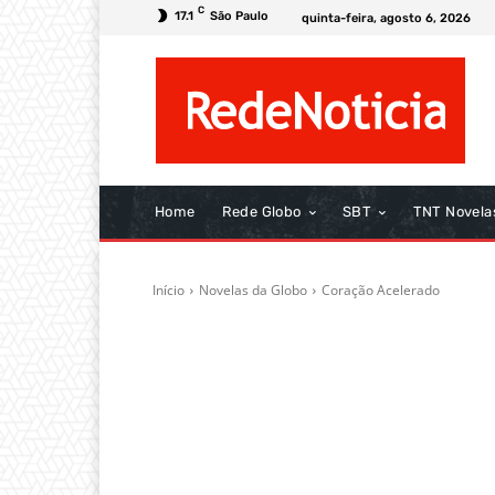
C
17.1
São Paulo
quinta-feira, agosto 6, 2026
Home
Rede Globo
SBT
TNT Novela
Início
Novelas da Globo
Coração Acelerado