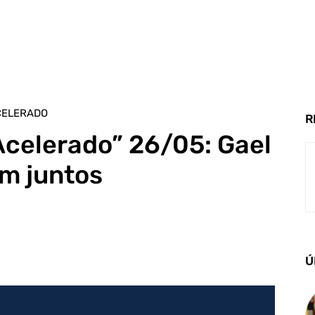
CELERADO
R
Acelerado” 26/05: Gael
am juntos
Ú