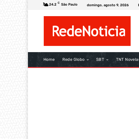
C
24.2
São Paulo
domingo, agosto 9, 2026
Home
Rede Globo
SBT
TNT Novela