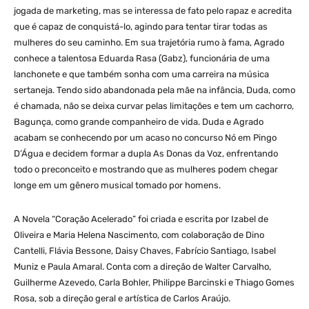
jogada de marketing, mas se interessa de fato pelo rapaz e acredita
que é capaz de conquistá-lo, agindo para tentar tirar todas as
mulheres do seu caminho. Em sua trajetória rumo à fama, Agrado
conhece a talentosa Eduarda Rasa (Gabz), funcionária de uma
lanchonete e que também sonha com uma carreira na música
sertaneja. Tendo sido abandonada pela mãe na infância, Duda, como
é chamada, não se deixa curvar pelas limitações e tem um cachorro,
Bagunça, como grande companheiro de vida. Duda e Agrado
acabam se conhecendo por um acaso no concurso Nó em Pingo
D’Água e decidem formar a dupla As Donas da Voz, enfrentando
todo o preconceito e mostrando que as mulheres podem chegar
longe em um gênero musical tomado por homens.
A Novela “Coração Acelerado” foi criada e escrita por Izabel de
Oliveira e Maria Helena Nascimento, com colaboração de Dino
Cantelli, Flávia Bessone, Daisy Chaves, Fabrício Santiago, Isabel
Muniz e Paula Amaral. Conta com a direção de Walter Carvalho,
Guilherme Azevedo, Carla Bohler, Philippe Barcinski e Thiago Gomes
Rosa, sob a direção geral e artística de Carlos Araújo.