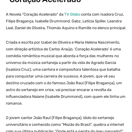
A Novela “Coração Acelerado” da
TV Globo
conta com Isadora Cruz,
Filipe Bragança, Isabelle Drummond, Gabz, Letícia Spiller, Leandra
Leal, Daniel de Oliveira, Thomás Aquino e Ramille no elenco principal.
Criada e escrita por Izabel de Oliveira e Maria Helena Nascimento,
com direção artística de Carlos Araújo, ‘Coração Acelerado’ é uma
comédia romântica musical que aborda a força das mulheres no
universo da música sertaneja a partir da vida de Agrado Garcia
(Isadora Cruz), uma cantora e compositora talentosa que batalha
para conquistar uma carreira de sucesso. A jovem, que vê seu
destino cruzado com o do famoso João Raul (Filipe Bragança), um
astro do sertanejo em crise, vai precisar encarar a revolta da
influenciadora Naiane (Isabelle Drummond), com quem ele tinha um
romance.
O jovem cantor João Raul (Filipe Bragança), ídolo do sertanejo
universitário e conhecido como “Mozão do Brasil”, quebra a internet
com sua última publicação: “Onde está a garota do meu passado?”.