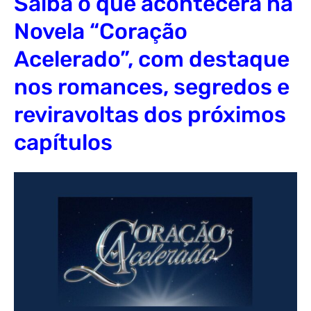
Saiba o que acontecerá na
Novela “Coração
Acelerado”, com destaque
nos romances, segredos e
reviravoltas dos próximos
capítulos