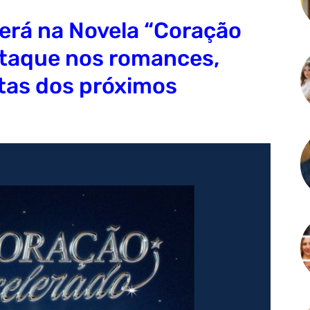
erá na Novela “Coração
staque nos romances,
ltas dos próximos