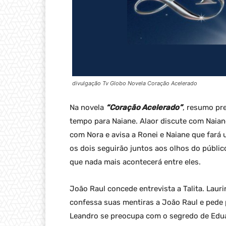
divulgação Tv Globo Novela Coração Acelerado
Na novela
“Coração Acelerado”
, resumo pr
tempo para Naiane. Alaor discute com Naian
com Nora e avisa a Ronei e Naiane que fará 
os dois seguirão juntos aos olhos do públic
que nada mais acontecerá entre eles.
João Raul concede entrevista a Talita. Laur
confessa suas mentiras a João Raul e pede p
Leandro se preocupa com o segredo de Edua