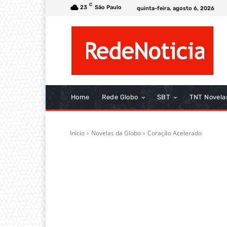
C
23
São Paulo
quinta-feira, agosto 6, 2026
Home
Rede Globo
SBT
TNT Novela
Início
Novelas da Globo
Coração Acelerado