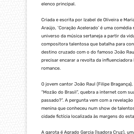
elenco principal.
Criada e escrita por Izabel de Oliveira e Ma
Araújo, ‘Coração Acelerado’ é uma comédia 
universo da música sertaneja a partir da vi
compositora talentosa que batalha para con
destino cruzado com o do famoso João Raul (
precisar encarar a revolta da influenciador
romance.
O jovem cantor João Raul (Filipe Bragança),
“Mozão do Brasil”, quebra a internet com su
passado?”. A pergunta vem com a revelação 
menina que conheceu num show de talentos
cidade fictícia localizada às margens do est
A garota é Agrado Garcia (Isadora Cruz), u