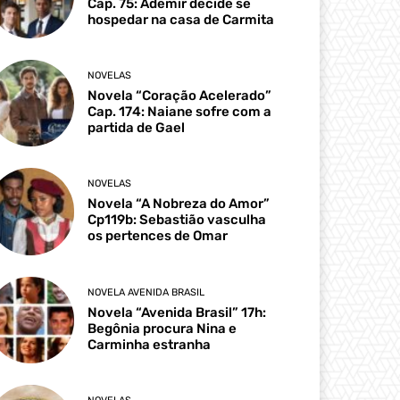
Cap. 75: Ademir decide se
hospedar na casa de Carmita
NOVELAS
Novela “Coração Acelerado”
Cap. 174: Naiane sofre com a
partida de Gael
NOVELAS
Novela “A Nobreza do Amor”
Cp119b: Sebastião vasculha
os pertences de Omar
NOVELA AVENIDA BRASIL
Novela “Avenida Brasil” 17h:
Begônia procura Nina e
Carminha estranha