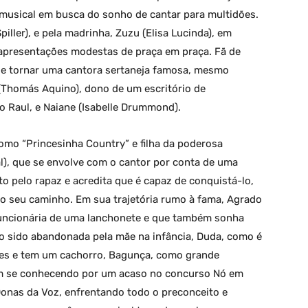
musical em busca do sonho de cantar para multidões.
piller), e pela madrinha, Zuzu (Elisa Lucinda), em
apresentações modestas de praça em praça. Fã de
se tornar uma cantora sertaneja famosa, mesmo
Thomás Aquino), dono de um escritório de
o Raul, e Naiane (Isabelle Drummond).
como “Princesinha Country” e filha da poderosa
l), que se envolve com o cantor por conta de uma
to pelo rapaz e acredita que é capaz de conquistá-lo,
do seu caminho. Em sua trajetória rumo à fama, Agrado
funcionária de uma lanchonete e que também sonha
o sido abandonada pela mãe na infância, Duda, como é
ções e tem um cachorro, Bagunça, como grande
m se conhecendo por um acaso no concurso Nó em
onas da Voz, enfrentando todo o preconceito e