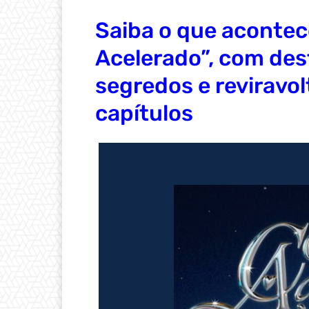
Saiba o que acontec
Acelerado”, com de
segredos e reviravo
capítulos