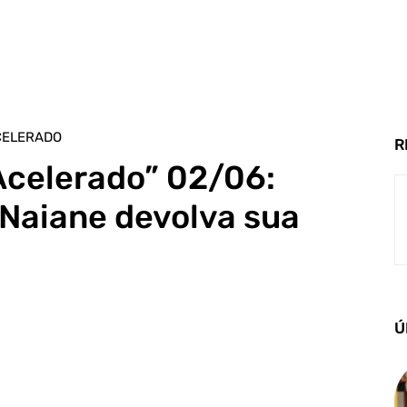
CELERADO
R
Acelerado” 02/06:
 Naiane devolva sua
Ú