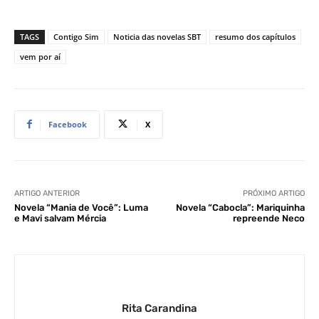
TAGS
Contigo Sim
Noticia das novelas SBT
resumo dos capítulos
vem por aí
Facebook
X
ARTIGO ANTERIOR
PRÓXIMO ARTIGO
Novela “Mania de Você”: Luma
Novela “Cabocla”: Mariquinha
e Mavi salvam Mércia
repreende Neco
Rita Carandina