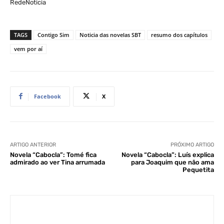
RedeNoticia
TAGS
Contigo Sim
Noticia das novelas SBT
resumo dos capítulos
vem por aí
Facebook
X
ARTIGO ANTERIOR
PRÓXIMO ARTIGO
Novela “Cabocla”: Tomé fica
Novela “Cabocla”: Luís explica
admirado ao ver Tina arrumada
para Joaquim que não ama
Pequetita