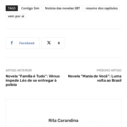
TAGS
Contigo Sim
Noticia das novelas SBT
resumo dos capítulos
vem por aí
Facebook
X
ARTIGO ANTERIOR
PRÓXIMO ARTIGO
Novela “Família é Tudo”: Vênus
Novela “Mania de Você”: Luma
impede Léo de se entregar à
volta ao Brasil
polícia
Rita Carandina