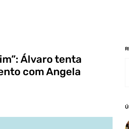
R
im”: Álvaro tenta
ento com Angela
Ú