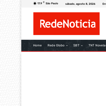
C
17.9
São Paulo
sábado, agosto 8, 2026
En
Home
Rede Globo
SBT
TNT Novela